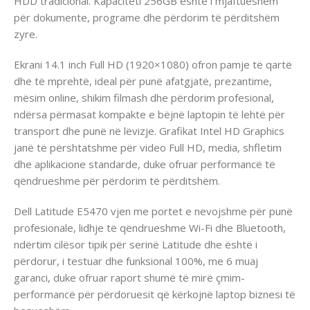
HDD tradicional. Kapaciteti 256GB është i mjaftueshëm
për dokumente, programe dhe përdorim të përditshëm
zyre.
Ekrani 14.1 inch Full HD (1920×1080) ofron pamje të qartë
dhe të mprehtë, ideal për punë afatgjatë, prezantime,
mësim online, shikim filmash dhe përdorim profesional,
ndërsa përmasat kompakte e bëjnë laptopin të lehtë për
transport dhe punë në lëvizje. Grafikat Intel HD Graphics
janë të përshtatshme për video Full HD, media, shfletim
dhe aplikacione standarde, duke ofruar performancë të
qëndrueshme për përdorim të përditshëm.
Dell Latitude E5470 vjen me portet e nevojshme për punë
profesionale, lidhje të qëndrueshme Wi-Fi dhe Bluetooth,
ndërtim cilësor tipik për serinë Latitude dhe është i
përdorur, i testuar dhe funksional 100%, me 6 muaj
garanci, duke ofruar raport shumë të mirë çmim-
performancë për përdoruesit që kërkojnë laptop biznesi të