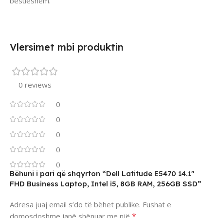
besueshëm.
Vlersimet mbi produktin
0 reviews
0
0
0
0
0
Bëhuni i pari që shqyrton “Dell Latitude E5470 14.1″
FHD Business Laptop, Intel i5, 8GB RAM, 256GB SSD”
Adresa juaj email s’do të bëhet publike.
Fushat e
*
domosdoshme janë shënuar me një