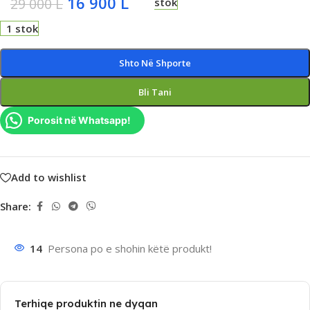
16 900
L
29 000
L
stok
1 stok
Shto Në Shporte
Bli Tani
Porosit në Whatsapp!
Add to wishlist
Share:
14
Persona po e shohin këtë produkt!
Terhiqe produktin ne dyqan