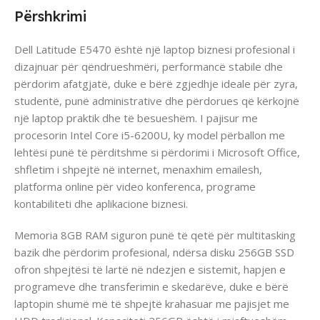
Përshkrimi
Dell Latitude E5470 është një laptop biznesi profesional i
dizajnuar për qëndrueshmëri, performancë stabile dhe
përdorim afatgjatë, duke e bërë zgjedhje ideale për zyra,
studentë, punë administrative dhe përdorues që kërkojnë
një laptop praktik dhe të besueshëm. I pajisur me
procesorin Intel Core i5-6200U, ky model përballon me
lehtësi punë të përditshme si përdorimi i Microsoft Office,
shfletim i shpejtë në internet, menaxhim emailesh,
platforma online për video konferenca, programe
kontabiliteti dhe aplikacione biznesi.
Memoria 8GB RAM siguron punë të qetë për multitasking
bazik dhe përdorim profesional, ndërsa disku 256GB SSD
ofron shpejtësi të lartë në ndezjen e sistemit, hapjen e
programeve dhe transferimin e skedarëve, duke e bërë
laptopin shumë më të shpejtë krahasuar me pajisjet me