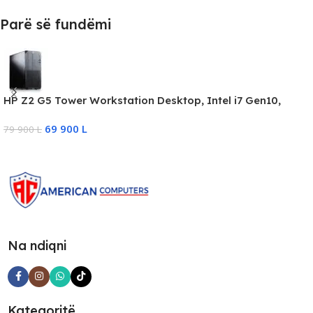
Parë së fundëmi
HP Z2 G5 Tower Workstation Desktop, Intel i7 Gen10,
32GB DDR4, 512GB SSD, RTX 3050/6GB
69 900
L
79 900
L
Na ndiqni
Kategoritë