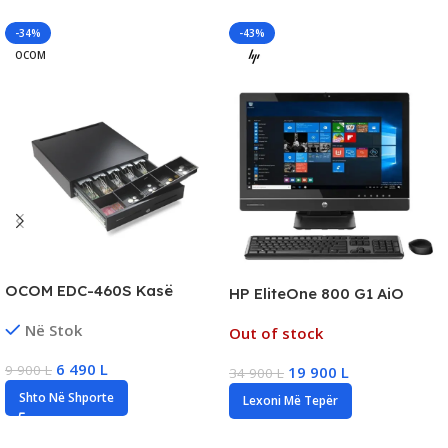
-34%
-43%
OCOM
OCOM EDC-460S Kasë
HP EliteOne 800 G1 AiO
Lekësh Elektronike POS për
23.8″ FHD Touchscreen,
Në Stok
Biznese, New
Out of stock
Intel i5, 8GB RAM DDR3,
128GB SSD, Intel HD
6 490
L
9 900
L
19 900
L
34 900
L
Graphics 4600
Shto Në Shporte
Lexoni Më Tepër