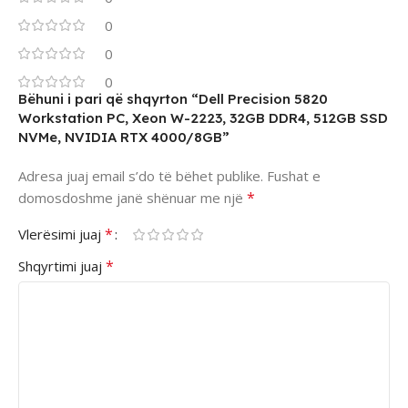
0
0
0
Bëhuni i pari që shqyrton “Dell Precision 5820
Workstation PC, Xeon W-2223, 32GB DDR4, 512GB SSD
NVMe, NVIDIA RTX 4000/8GB”
Adresa juaj email s’do të bëhet publike.
Fushat e
*
domosdoshme janë shënuar me një
*
Vlerësimi juaj
*
Shqyrtimi juaj