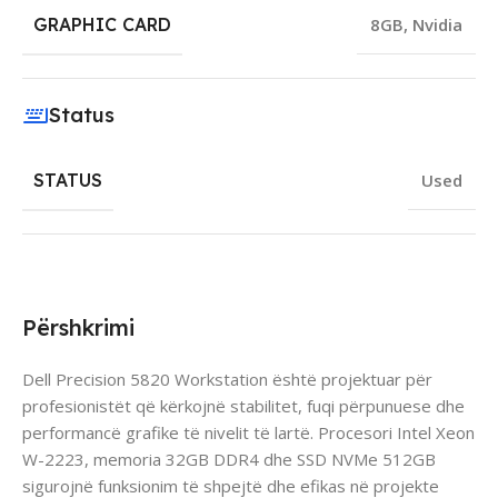
GRAPHIC CARD
8GB
,
Nvidia
Status
STATUS
Used
Përshkrimi
Dell Precision 5820 Workstation është projektuar për
profesionistët që kërkojnë stabilitet, fuqi përpunuese dhe
performancë grafike të nivelit të lartë. Procesori Intel Xeon
W-2223, memoria 32GB DDR4 dhe SSD NVMe 512GB
sigurojnë funksionim të shpejtë dhe efikas në projekte