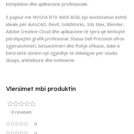
komplekse dhe aplikacione profesionale.
E pajisur me NVIDIA RTX 4000 8GB, kjo workstation është
ideale për AutoCAD, Revit, SolidWorks, 3ds Max, Blender,
Adobe Creative Cloud dhe aplikacione të tjera që kërkojnë
përshpejtim grafik profesional. Shasia Dell Precision ofron
zgjerueshmëri, besueshmëri dhe ftohje efikase, duke e
bërë këtë sistem një zgjedhje të shkëlqyer për studio
dizajni, arkitekture dhe inxhinierie.
Vlersimet mbi produktin
0 reviews
0
0