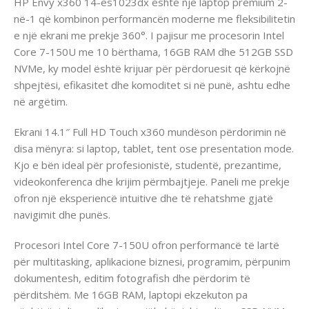
HP Envy x360 14-es1023dx është një laptop premium 2-
në-1 që kombinon performancën moderne me fleksibilitetin
e një ekrani me prekje 360°. I pajisur me procesorin Intel
Core 7-150U me 10 bërthama, 16GB RAM dhe 512GB SSD
NVMe, ky model është krijuar për përdoruesit që kërkojnë
shpejtësi, efikasitet dhe komoditet si në punë, ashtu edhe
në argëtim.
Ekrani 14.1″ Full HD Touch x360 mundëson përdorimin në
disa mënyra: si laptop, tablet, tent ose presentation mode.
Kjo e bën ideal për profesionistë, studentë, prezantime,
videokonferenca dhe krijim përmbajtjeje. Paneli me prekje
ofron një eksperiencë intuitive dhe të rehatshme gjatë
navigimit dhe punës.
Procesori Intel Core 7-150U ofron performancë të lartë
për multitasking, aplikacione biznesi, programim, përpunim
dokumentesh, editim fotografish dhe përdorim të
përditshëm. Me 16GB RAM, laptopi ekzekuton pa