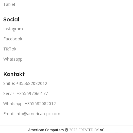
Tablet
Social
Instagram
Facebook
TikTok
Whatsapp
Kontakt
Shitje: +355682082012
Servis: +355697060177
Whatsapp: +355682082012
Email: info@american-pc.com
American Computers
2023 CREATED BY
AC
.