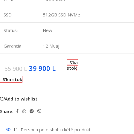
SSD
512GB SSD NVMe
Statusi
New
Garancia
12 Muaj
S’ka
39 900
L
55 900
L
stok
S’ka stok
Add to wishlist
Share:
11
Persona po e shohin këtë produkt!