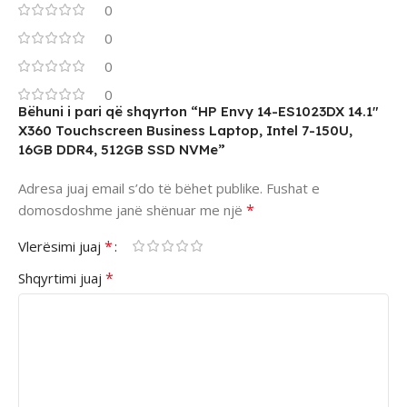
0
0
0
0
Bëhuni i pari që shqyrton “HP Envy 14-ES1023DX 14.1″
X360 Touchscreen Business Laptop, Intel 7-150U,
16GB DDR4, 512GB SSD NVMe”
Adresa juaj email s’do të bëhet publike.
Fushat e
*
domosdoshme janë shënuar me një
*
Vlerësimi juaj
*
Shqyrtimi juaj