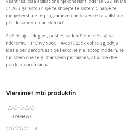
vështirësi disa aplikacione njëkohësisht, ndërsa SSD NVMe
512GB garanton nisje të shpejtë të sistemit, hapje të
menjëhershme të programeve dhe hapësirë të bollshme
për dokumente dhe skedarë.
Falë dizajnit elegant, peshës së lehtë dhe cilësisë së
ndërtimit, HP Envy x360 14-es1023dx është zgjedhja
ideale për përdoruesit që kërkojnë një laptop modern, të
fuqishëm dhe të gjithanshëm për biznes, studime dhe
përdorim profesional.
Vlersimet mbi produktin
0 reviews
0