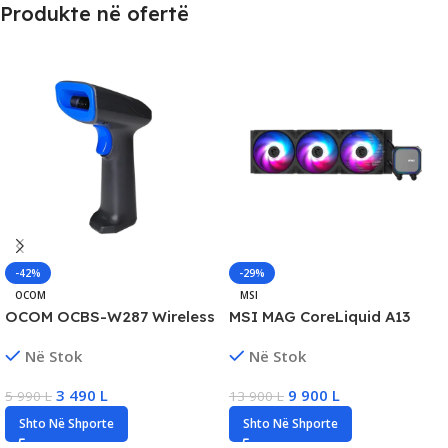
Produkte në ofertë
-42%
-29%
OCOM
MSI
OCOM OCBS-W287 Wireless
MSI MAG CoreLiquid A13
Barcode Scanner,
360mm ARGB AIO CPU
Në Stok
Në Stok
USB/Bluetooth, New
Cooler, New
3 490
L
9 900
L
5 990
L
13 900
L
Shto Në Shporte
Shto Në Shporte