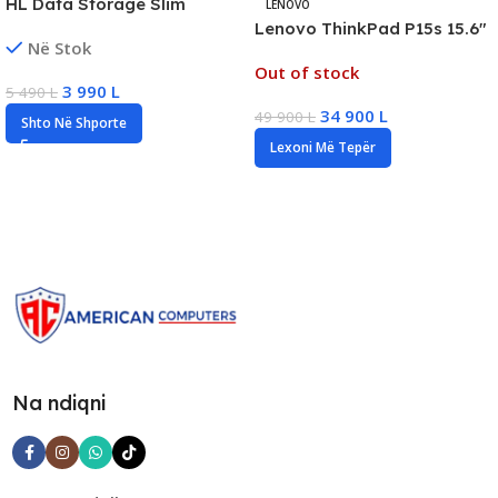
HL Data Storage Slim
LENOVO
Portable DVD Writer, New
Lenovo ThinkPad P15s 15.6″
Në Stok
FHD Business Laptop, Intel
Out of stock
i7 Gen10, 16GB DDR4, 512GB
3 990
L
5 490
L
SSD NVMe, Quadro
34 900
L
49 900
L
P520/2GB
Shto Në Shporte
Lexoni Më Tepër
Na ndiqni