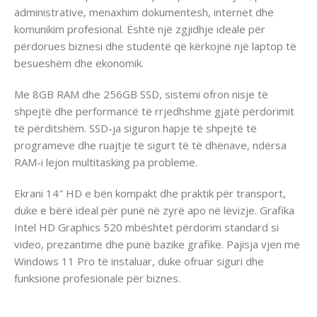
administrative, menaxhim dokumentesh, internet dhe
komunikim profesional. Është një zgjidhje ideale për
përdorues biznesi dhe studentë që kërkojnë një laptop të
besueshëm dhe ekonomik.
Me 8GB RAM dhe 256GB SSD, sistemi ofron nisje të
shpejtë dhe performancë të rrjedhshme gjatë përdorimit
të përditshëm. SSD-ja siguron hapje të shpejtë të
programeve dhe ruajtje të sigurt të të dhënave, ndërsa
RAM-i lejon multitasking pa probleme.
Ekrani 14″ HD e bën kompakt dhe praktik për transport,
duke e bërë ideal për punë në zyrë apo në lëvizje. Grafika
Intel HD Graphics 520 mbështet përdorim standard si
video, prezantime dhe punë bazike grafike. Pajisja vjen me
Windows 11 Pro të instaluar, duke ofruar siguri dhe
funksione profesionale për biznes.