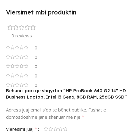
Vlersimet mbi produktin
0 reviews
0
0
0
0
0
Bëhuni i pari që shqyrton “HP ProBook 640 G2 14″ HD
Business Laptop, Intel i3 Gen6, 8GB RAM, 256GB SSD”
Adresa juaj email s’do të bëhet publike.
Fushat e
*
domosdoshme janë shënuar me një
*
Vlerësimi juaj