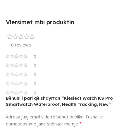
Vlersimet mbi produktin
0 reviews
0
0
0
0
0
Bëhuni i pari që shqyrton “Kieslect Watch KS Pro
Smartwatch Waterproof, Health Tracking, New”
Adresa juaj email s’do të bëhet publike.
Fushat e
*
domosdoshme janë shënuar me një