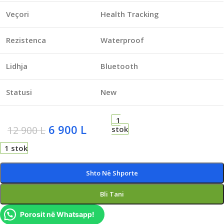
Veçori
Health Tracking
Rezistenca
Waterproof
Lidhja
Bluetooth
Statusi
New
1
6 900
L
12 900
L
stok
1 stok
Shto Në Shporte
Bli Tani
Porosit në Whatsapp!