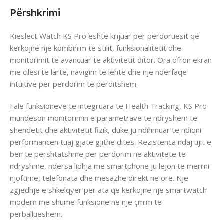
Përshkrimi
Kieslect Watch KS Pro është krijuar për përdoruesit që
kërkojnë një kombinim të stilit, funksionalitetit dhe
monitorimit të avancuar të aktivitetit ditor. Ora ofron ekran
me cilësi të lartë, navigim të lehtë dhe një ndërfaqe
intuitive për përdorim të përditshëm.
Falë funksioneve të integruara të Health Tracking, KS Pro
mundëson monitorimin e parametrave të ndryshëm të
shëndetit dhe aktivitetit fizik, duke ju ndihmuar të ndiqni
performancën tuaj gjatë gjithë ditës. Rezistenca ndaj ujit e
bën të përshtatshme për përdorim në aktivitete të
ndryshme, ndërsa lidhja me smartphone ju lejon të merrni
njoftime, telefonata dhe mesazhe direkt në orë. Një
zgjedhje e shkëlqyer për ata që kërkojnë një smartwatch
modern me shumë funksione në një çmim të
përballueshëm.