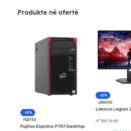
Produkte në ofertë
-43%
LENOVO
Lenovo Legion 
-40%
2K Gaming Monit
FUJITSU
Në Stok
1ms, G-SYNC Co
Fujitsu Esprimo P757 Desktop