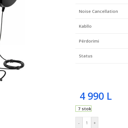
Noise Cancellation
Kabllo
Përdorimi
Status
4 990
L
7 stok
-
+