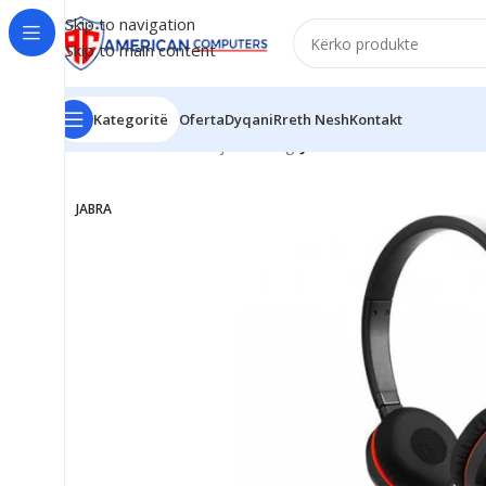
Skip to navigation
Skip to main content
Kategoritë
Oferta
Dyqani
Rreth Nesh
Kontakt
Kreu
/
Aksesorë
/
Kufje Gaming
/
Jabra Evolve 20 MS Duo
JABRA