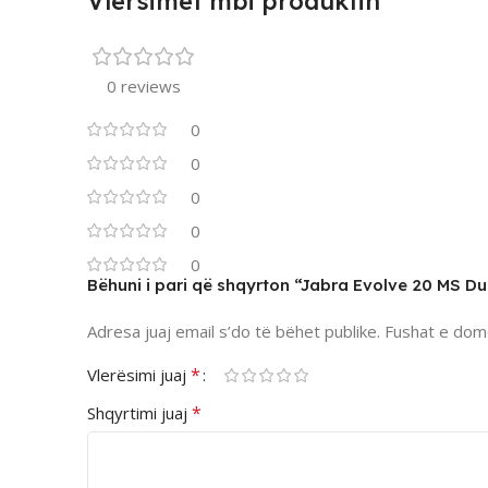
Vlersimet mbi produktin
0 reviews
0
0
0
0
0
Bëhuni i pari që shqyrton “Jabra Evolve 20 MS D
Adresa juaj email s’do të bëhet publike.
Fushat e dom
*
Vlerësimi juaj
*
Shqyrtimi juaj