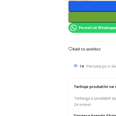
Porosit në Whatsapp
Add to wishlist
16
Persona po e sho
Terhiqe produktin ne
Terheqja e produktit d
24 oreve!
Dergesa brenda Shqi