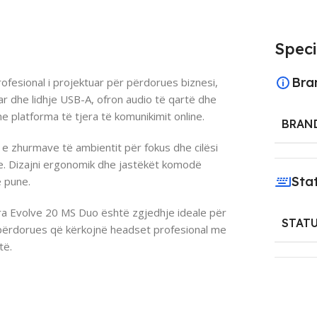
Speci
Bra
fesional i projektuar për përdorues biznesi,
ar dhe lidhje USB-A, ofron audio të qartë dhe
platforma të tjera të komunikimit online.
BRAN
 e zhurmave të ambientit për fokus dhe cilësi
e. Dizajni ergonomik dhe jastëkët komodë
Sta
ë pune.
bra Evolve 20 MS Duo është zgjedhje ideale për
STAT
ërdorues që kërkojnë headset profesional me
të.