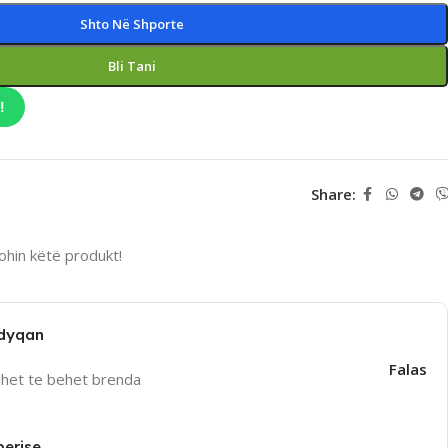
Shto Në Shporte
Bli Tani
!
Share:
hin këtë produkt!
 dyqan
Falas
uhet te behet brenda
perise