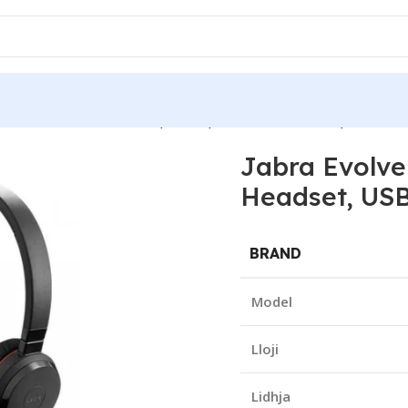
 USB NC On-Ear Headset, USB-A, Noise Cancellation, New
Jabra Evolv
Headset, USB
BRAND
Model
Lloji
Lidhja