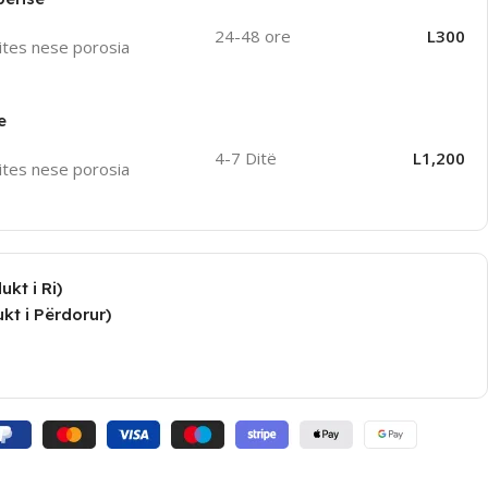
24-48 ore
L300
ites nese porosia
e
4-7 Ditë
L1,200
ites nese porosia
kt i Ri)
kt i Përdorur)