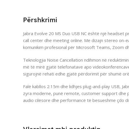
Përshkrimi
Jabra Evolve 20 MS Duo USB NC është një headset pro
call center dhe meeting online. Me dizajn stereo on-e
komunikim profesional për Microsoft Teams, Zoom dhe 
Teknologjia Noise Cancellation ndihmon në reduktimin
më të mirë gjatë telefonatave apo videokonferencav
sigurojnë rehati edhe gjatë përdorimit për shumë or
Falë kabllos 2.15m dhe lidhjes plug-and-play USB, Ja
zyra moderne, punë remote, customer support dhe p
audio cilësore dhe performancë të besueshme çdo di