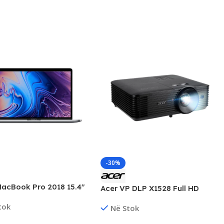
-30%
MacBook Pro 2018 15.4″
Acer VP DLP X1528 Full HD
 Intel i9, 32GB DDR4,
5200 ANSI Lumens Projector,
tok
NVMe, Radeon Pro
Në Stok
New
4GB