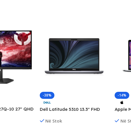
-38%
-14%
27Q-10 27″ QHD
Dell Latitude 5310 13.3″ FHD
Apple 
or, 240Hz,
Business Laptop, Intel i5
Retina,
Në Stok
Në S
mpatible, New
Gen10, 16GB DDR4, 256GB SSD
250GB 
NVMe
560X/