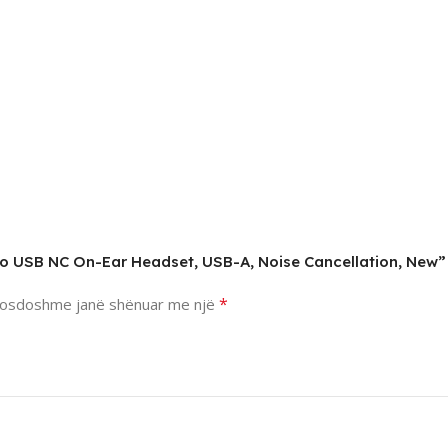
uo USB NC On-Ear Headset, USB-A, Noise Cancellation, New”
*
osdoshme janë shënuar me një