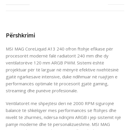
Përshkrimi
MSI MAG CoreLiquid A13 240 ofron ftohje efikase për
procesorët modernë falë radiatorit 240 mm dhe dy
ventilatorëve 120 mm ARGB PWM. Sistemi është
projektuar për të larguar në mënyrë efektive nxehtësinë
gjatë ngarkesave intensive, duke ndihmuar në ruajtjen e
performancës optimale të procesorit gjatë gaming,
streaming dhe punëve profesionale.
Ventilatorët me shpejtësi deri në 2000 RPM sigurojnë
balancë të shkëlqyer mes performancës së ftohjes dhe
nivelit të zhurmës, ndërsa ndriçimi ARGB i jep sistemit një
pamje moderne dhe të personalizueshme. MSI MAG