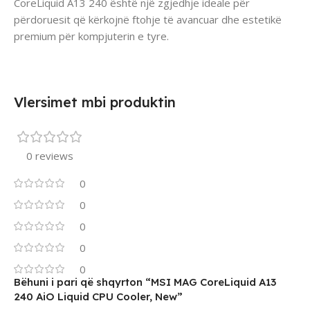
CoreLiquid A13 240 është një zgjedhje ideale për
përdoruesit që kërkojnë ftohje të avancuar dhe estetikë
premium për kompjuterin e tyre.
Vlersimet mbi produktin
0 reviews
0
0
0
0
0
Bëhuni i pari që shqyrton “MSI MAG CoreLiquid A13
240 AiO Liquid CPU Cooler, New”