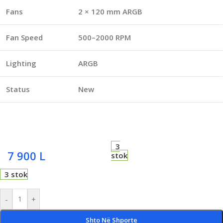
Fans
2 × 120 mm ARGB
Fan Speed
500–2000 RPM
Lighting
ARGB
Status
New
3
7 900
L
stok
3 stok
-
+
Shto Në Shporte