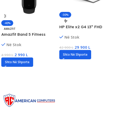
-30%
-40%
HP Elite x2 G4 13” FHD
AMAZFIT
Touch 2-in-1 Laptop, Intel
Amazfit Band 5 Fitness
Në Stok
Core i5 Gen8, 16GB RAM
Tracker, 1.1” AMOLED, SpO₂,
DDR4, 256GB SSD
Në Stok
15D Battery, New
29 900
L
42 900
L
2 990
L
Shto Në Shporte
4 990
L
Shto Në Shporte