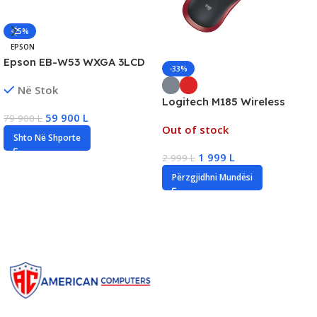
-25%
EPSON
Epson EB-W53 WXGA 3LCD
-33%
Projector, 4000 Lumens,
Në Stok
HDMI/VGA/USB, New
Logitech M185 Wireless
Mouse, 1000 DPI, Wireless
59 900
L
79 900
L
Out of stock
2.4GHz, USB Nano Receiver,
Shto Në Shporte
New
1 999
L
2 999
L
Përzgjidhni Mundësi