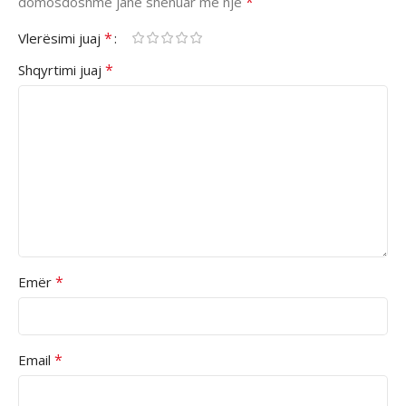
*
domosdoshme janë shënuar me një
*
Vlerësimi juaj
*
Shqyrtimi juaj
*
Emër
*
Email