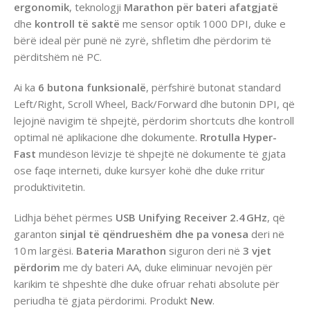
ergonomik
, teknologji
Marathon për bateri afatgjatë
dhe
kontroll të saktë
me sensor optik 1000 DPI, duke e
bërë ideal për punë në zyrë, shfletim dhe përdorim të
përditshëm në PC.
Ai ka
6 butona funksionalë
, përfshirë butonat standard
Left/Right, Scroll Wheel, Back/Forward dhe butonin DPI, që
lejojnë navigim të shpejtë, përdorim shortcuts dhe kontroll
optimal në aplikacione dhe dokumente.
Rrotulla Hyper-
Fast
mundëson lëvizje të shpejtë në dokumente të gjata
ose faqe interneti, duke kursyer kohë dhe duke rritur
produktivitetin.
Lidhja bëhet përmes
USB Unifying Receiver 2.4 GHz
, që
garanton
sinjal të qëndrueshëm dhe pa vonesa
deri në
10 m largësi.
Bateria Marathon
siguron deri në
3 vjet
përdorim
me dy bateri AA, duke eliminuar nevojën për
karikim të shpeshtë dhe duke ofruar rehati absolute për
periudha të gjata përdorimi. Produkt
New
.