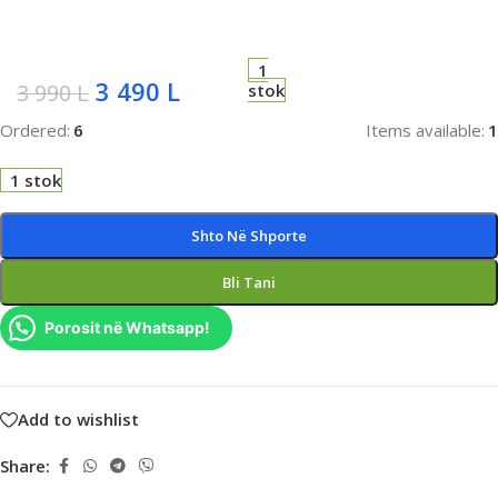
1
3 490
L
3 990
L
stok
Ordered:
6
Items available:
1
1 stok
Shto Në Shporte
Bli Tani
Porosit në Whatsapp!
Add to wishlist
Share: