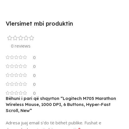
Vlersimet mbi produktin
0 reviews
0
0
0
0
0
Bëhuni i pari që shqyrton “Logitech M705 Marathon
Wireless Mouse, 1000 DPI, 6 Buttons, Hyper-Fast
Scroll, New”
Adresa juaj email s’do të bëhet publike.
Fushat e