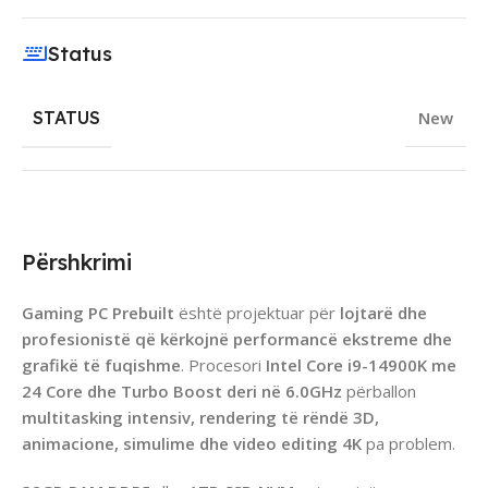
Status
STATUS
New
Përshkrimi
Gaming PC Prebuilt
është projektuar për
lojtarë dhe
profesionistë që kërkojnë performancë ekstreme dhe
grafikë të fuqishme
. Procesori
Intel Core i9-14900K me
24 Core dhe Turbo Boost deri në 6.0GHz
përballon
multitasking intensiv, rendering të rëndë 3D,
animacione, simulime dhe video editing 4K
pa problem.