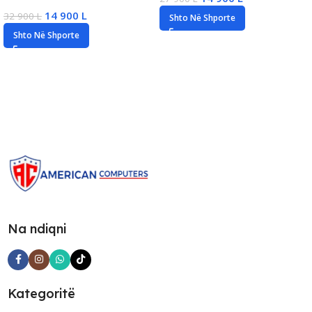
14 900
L
32 900
L
Shto Në Shporte
Shto Në Shporte
Na ndiqni
Kategoritë