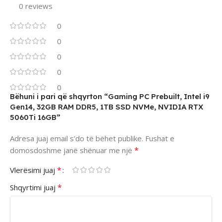
0 reviews
0
0
0
0
0
Bëhuni i pari që shqyrton “Gaming PC Prebuilt, Intel i9
Gen14, 32GB RAM DDR5, 1TB SSD NVMe, NVIDIA RTX
5060Ti 16GB”
Adresa juaj email s’do të bëhet publike.
Fushat e
*
domosdoshme janë shënuar me një
*
Vlerësimi juaj
*
Shqyrtimi juaj