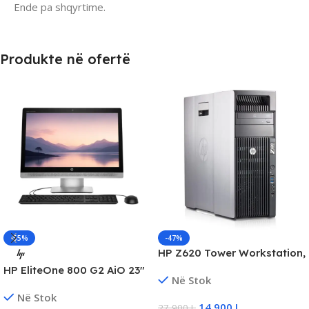
Ende pa shqyrtime.
Produkte në ofertë
-55%
-47%
HP Z620 Tower Workstation,
Xeon E5-1620 v2 3.70GHz,
HP EliteOne 800 G2 AiO 23″
Në Stok
32GB RAM, 256GB SSD,
FHD, Core i5 Gen6, 8GB
Windows 10/11 Pro
Në Stok
DDR4, 128GB SSD
14 900
L
27 900
L