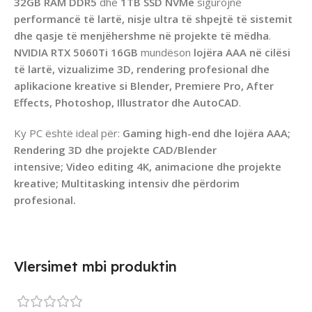
32GB RAM DDR5
dhe
1TB SSD NVMe
sigurojnë
performancë të lartë, nisje ultra të shpejtë të sistemit
dhe qasje të menjëhershme në projekte të mëdha
.
NVIDIA RTX 5060Ti 16GB
mundëson
lojëra AAA në cilësi
të lartë, vizualizime 3D, rendering profesional dhe
aplikacione kreative si Blender, Premiere Pro, After
Effects, Photoshop, Illustrator dhe AutoCAD
.
Ky PC është ideal për:
Gaming high-end dhe lojëra AAA;
Rendering 3D dhe projekte CAD/Blender
intensive;
Video editing 4K, animacione dhe projekte
kreative;
Multitasking intensiv dhe përdorim
profesional.
Vlersimet mbi produktin