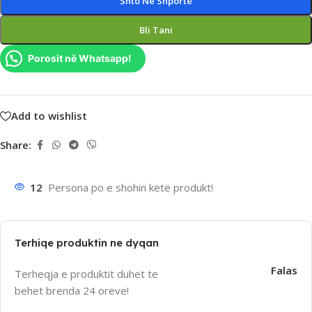
Shto Në Shporte
Bli Tani
Porosit në Whatsapp!
Add to wishlist
Share:
12
Persona po e shohin këtë produkt!
Terhiqe produktin ne dyqan
Falas
Terheqja e produktit duhet te
behet brenda 24 oreve!