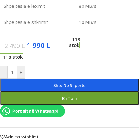
Shpejtësia e leximit
80 MB/s
Shpejtësia e shkrimit
10 MB/s
118
1 990
L
2 490
L
stok
118 stok
-
+
Shto Në Shporte
Bli Tani
Porosit në Whatsapp!
Add to wishlist