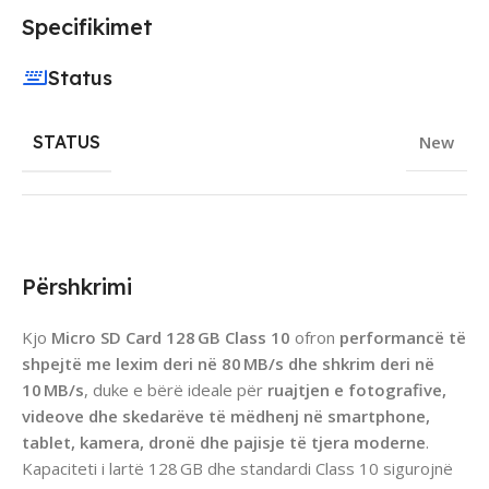
Specifikimet
Status
STATUS
New
Përshkrimi
Kjo
Micro SD Card 128 GB Class 10
ofron
performancë të
shpejtë me lexim deri në 80 MB/s dhe shkrim deri në
10 MB/s
, duke e bërë ideale për
ruajtjen e fotografive,
videove dhe skedarëve të mëdhenj në smartphone,
tablet, kamera, dronë dhe pajisje të tjera moderne
.
Kapaciteti i lartë 128 GB dhe standardi Class 10 sigurojnë