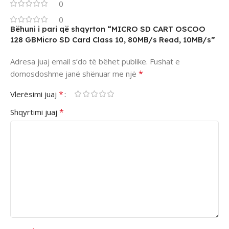
0
0
Bëhuni i pari që shqyrton “MICRO SD CART OSCOO
128 GBMicro SD Card Class 10, 80MB/s Read, 10MB/s”
Adresa juaj email s’do të bëhet publike.
Fushat e
*
domosdoshme janë shënuar me një
*
Vlerësimi juaj
*
Shqyrtimi juaj