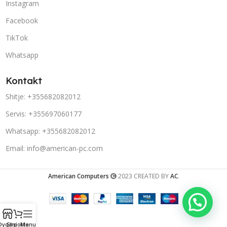
Instagram
Facebook
TikTok
Whatsapp
Kontakt
Shitje: +355682082012
Servis: +355697060177
Whatsapp: +355682082012
Email: info@american-pc.com
American Computers
2023 CREATED BY
AC
.
Dyqani
Shporta
Menu