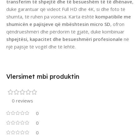
transferim të shpejtë dhe të besueshëm të të dhënave
,
duke garantuar që videot Full HD dhe 4K, si dhe foto të
shumta, të ruhen pa vonesa. Karta është
kompatibile me
shumicën e pajisjeve që mbështesin micro SD
, ofron
qëndrueshmëri dhe përdorim të gjatë, duke kombinuar
shpejtësi, kapacitet dhe besueshmëri profesionale
në
një pajisje të vogël dhe të lehtë.
Vlersimet mbi produktin
0 reviews
0
0
0