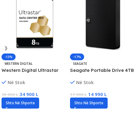
-13%
-17%
WESTERN DIGITAL
SEAGATE
Western Digital Ultrastar
Seagate Portable Drive 4TB
8TB Enterprise HDD, New
External HDD, Portable
Në Stok
Në Stok
Storage, New
34 900
L
14 990
L
39 900
L
17 990
L
Shto Në Shporte
Shto Në Shporte