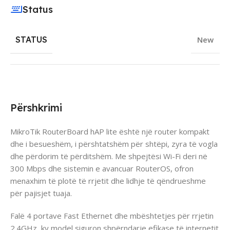
Status
STATUS
New
Përshkrimi
MikroTik RouterBoard hAP lite është një router kompakt
dhe i besueshëm, i përshtatshëm për shtëpi, zyra të vogla
dhe përdorim të përditshëm. Me shpejtësi Wi-Fi deri në
300 Mbps dhe sistemin e avancuar RouterOS, ofron
menaxhim të plotë të rrjetit dhe lidhje të qëndrueshme
për pajisjet tuaja.
Falë 4 portave Fast Ethernet dhe mbështetjes për rrjetin
2.4GHz, ky model siguron shpërndarje efikase të internetit