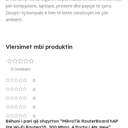
për kompjuterë, laptopë, printerë dhe pajisje të tjera.
Dizajni i tij kompakt e bën të lehtë vendosjen në çdo
ambient.
Vlersimet mbi produktin
0 reviews
0
0
0
0
0
Bëhuni i pari që shqyrton “MikroTik RouterBoard hAP
lite Wi-Fi RouterOS, 300 Mbps, 4 Porta LAN, New”