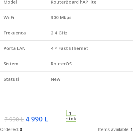
Model
RouterBoard hAP lite
Wi-Fi
300 Mbps
Frekuenca
2.4 GHz
Porta LAN
4 × Fast Ethernet
Sistemi
RouterOS
Statusi
New
1
4 990
L
7 990
L
stok
Ordered:
0
Items available:
1