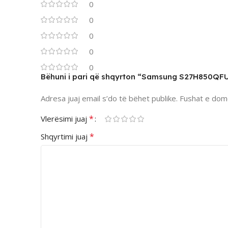
0
0
0
0
0
Bëhuni i pari që shqyrton “Samsung S27H850QF
Adresa juaj email s’do të bëhet publike.
Fushat e dom
*
Vlerësimi juaj
*
Shqyrtimi juaj