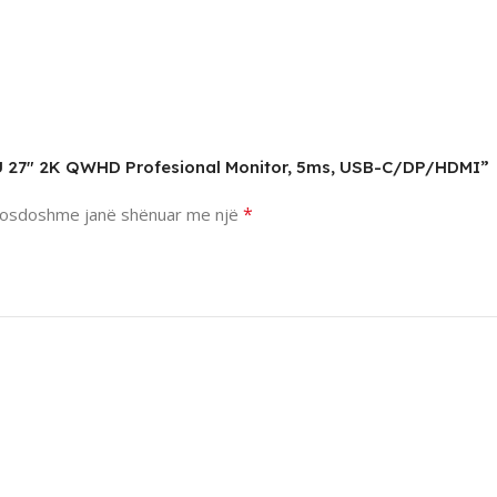
U 27″ 2K QWHD Profesional Monitor, 5ms, USB-C/DP/HDMI”
*
osdoshme janë shënuar me një