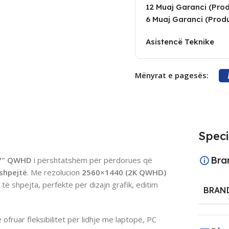
12 Muaj Garanci (Produ
6 Muaj Garanci (Produ
Asistencë Teknike
Mënyrat e pagesës:
Speci
Bra
7″ QWHD
i përshtatshëm për përdorues që
 shpejtë
. Me rezolucion
2560×1440 (2K QWHD)
 të shpejta, perfekte për dizajn grafik, editim
BRAN
e ofruar fleksibilitet për lidhje me laptopë, PC