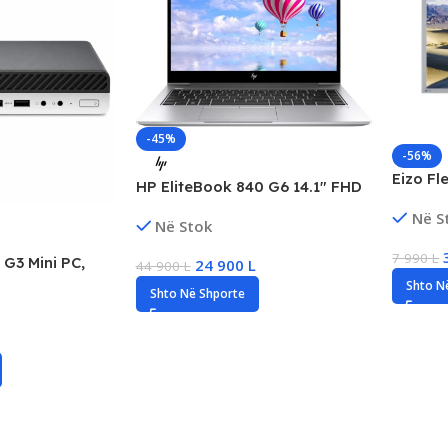
-45%
-56%
Eizo F
HP EliteBook 840 G6 14.1″ FHD
FHD Pro
Business Laptop, Intel i5 Gen8,
Në S
5ms, D
Në Stok
16GB DDR4, 512GB SSD NVMe,
Intel UHD Graphics 620
7 990
L
G3 Mini PC,
24 900
L
44 900
L
4GB RAM, 256GB
Shto N
Shto Në Shporte