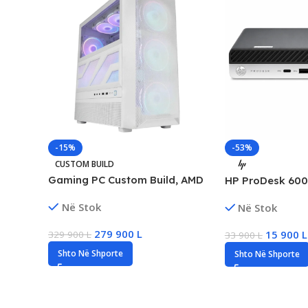
-15%
-53%
CUSTOM BUILD
Gaming PC Custom Build, AMD
HP ProDesk 600 
Ryzen 9, 64GB RAM DDR5, 1TB
Core i7 Gen7, 2
Në Stok
Në Stok
SSD NVMe, NVIDIA RTX 5070 Ti
SSD
16GB
279 900
L
15 900
L
329 900
L
33 900
L
Shto Në Shporte
Shto Në Shporte