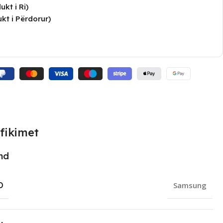
kt i Ri)
kt i Përdorur)
fikimet
nd
D
Samsung