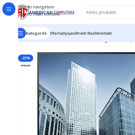
Skip to navigation
Skip to main content
Kategoritë
Oferta
Dyqani
Rreth Nesh
Kontakt
Kreu
/
Monitor & TV
/
2K Monitor
/
Samsung S27H850QFU
-35%