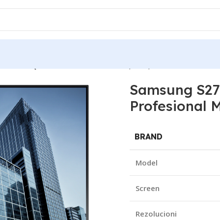
 27″ 2K QWHD Profesional Monitor, 5ms, USB-C/DP/HDMI
Samsung S2
Profesional 
BRAND
Model
Screen
Rezolucioni