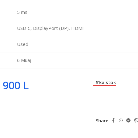
5 ms
USB-C, DisplayPort (DP), HDMI
Used
6 Muaj
 900
L
S’ka stok
Share: