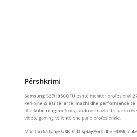
Përshkrimi
Samsung S27H850QFU
është monitor profesional
2
kërkojnë
cilësi të lartë imazhi dhe performancë të
dhe
kohë reagimi 5 ms
, ai ofron imazhe të qarta dhe
video, gaming të lehtë dhe punë profesionale.
Monitori ka lidhje
USB-C
,
DisplayPort
dhe
HDMI
, duk