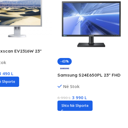
lexscan EV2316W 23″
fesional Monitor, 60Hz,
-43%
tok
VI, VGA
3 490
L
Samsung S24E650PL 23″ FHD
Monitor Profesional, 60Hz, 4ms,
ë Shporte
Në Stok
HDMI/DP/VGA
3 990
L
6 990
L
Shto Në Shporte