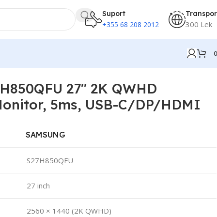
Suport
Transpor
300 Lek
+355 68 208 2012
7H850QFU 27″ 2K QWHD
Monitor, 5ms, USB-C/DP/HDMI
SAMSUNG
S27H850QFU
27 inch
2560 × 1440 (2K QWHD)