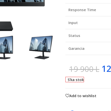
Response Time
Input
Status
Garancia
12
19 900
L
S’ka stok
Add to wishlist