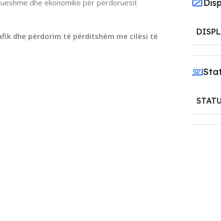
Dis
 besueshme dhe ekonomike për përdoruesit
DISPL
rafik dhe përdorim të përditshëm me cilësi të
Sta
STAT