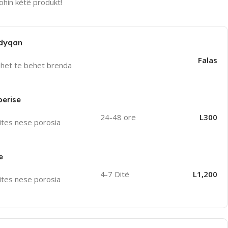
hin këtë produkt!
 dyqan
Falas
uhet te behet brenda
perise
24-48 ore
L300
ites nese porosia
e
4-7 Ditë
L1,200
ites nese porosia