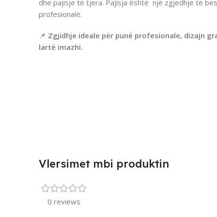
dhe pajisje të tjera. Pajisja është një zgjedhje të
profesionalë.
📌
Zgjidhje ideale për punë profesionale, dizajn g
lartë imazhi.
Vlersimet mbi produktin
0 reviews