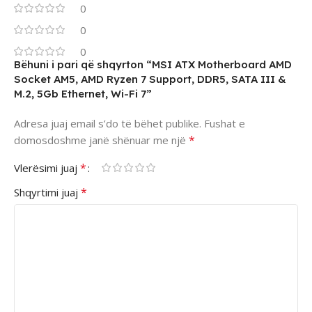
0
0
0
Bëhuni i pari që shqyrton “MSI ATX Motherboard AMD
Socket AM5, AMD Ryzen 7 Support, DDR5, SATA III &
M.2, 5Gb Ethernet, Wi-Fi 7”
Adresa juaj email s’do të bëhet publike.
Fushat e
*
domosdoshme janë shënuar me një
*
Vlerësimi juaj
*
Shqyrtimi juaj