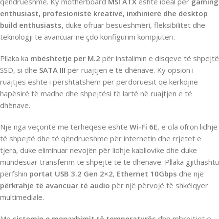
qëndrueshme. Ky motherboard
MSI ATX
është ideal për
gaming
enthusiast, profesionistë kreativë, inxhinierë dhe desktop
build enthusiasts
, duke ofruar besueshmëri, fleksibilitet dhe
teknologji të avancuar në çdo konfigurim kompjuteri.
Pllaka ka
mbështetje për M.2
për instalimin e disqeve të shpejtë
SSD, si dhe
SATA III
për ruajtjen e të dhënave. Ky opsion i
ruajtjes është i përshtatshëm për përdoruesit që kërkojnë
hapësirë të madhe dhe shpejtësi të lartë në ruajtjen e të
dhënave.
Një nga veçoritë më tërheqëse është
Wi-Fi 6E
, e cila ofron lidhje
të shpejtë dhe të qëndrueshme për internetin dhe rrjetet e
tjera, duke eliminuar nevojën për lidhje kabllovike dhe duke
mundësuar transferim të shpejtë të të dhënave. Pllaka gjithashtu
përfshin
portat USB 3.2 Gen 2×2
,
Ethernet 10Gbps
dhe një
përkrahje të avancuar të audio
për një përvojë të shkëlqyer
multimediale.
Me
sistemin e menaxhimit të temperaturës
dhe mbrojtjet e