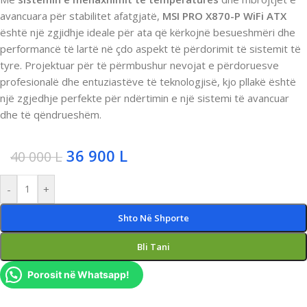
avancuara për stabilitet afatgjatë,
MSI PRO X870-P WiFi ATX
është një zgjidhje ideale për ata që kërkojnë besueshmëri dhe
performancë të lartë në çdo aspekt të përdorimit të sistemit të
tyre. Projektuar për të përmbushur nevojat e përdoruesve
profesionalë dhe entuziastëve të teknologjisë, kjo pllakë është
një zgjedhje perfekte për ndërtimin e një sistemi të avancuar
dhe të qëndrueshëm.
36 900
L
40 000
L
-
+
Shto Në Shporte
Bli Tani
Porosit në Whatsapp!