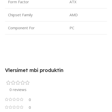
Form Factor
ATX
Chipset Family
AMD
Component For
PC
Vlersimet mbi produktin
0 reviews
0
0