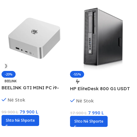
-20%
-55%
BEELINK
BEELINK GTI MINI PC i9-
HP EliteDesk 800 G1 USDT
13900HK, 32GB Memory, 1TB
Business Desktop, Intel i5
Në Stok
Storage, Input 100-240V,
Në Stok
Gen4, 16GB RAM, 256GB
50/60Hz, 1.9A
SSD, Intel HD Graphics
79 900
L
99 900
L
7 990
L
17 900
L
Shto Në Shporte
Shto Në Shporte