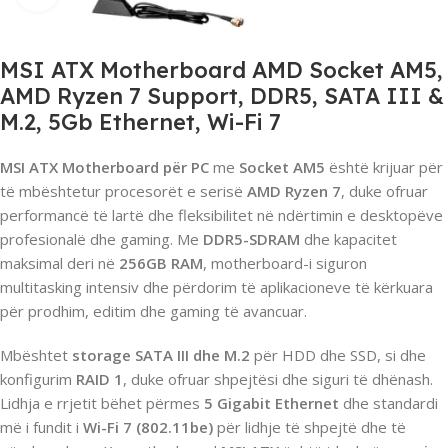
MSI ATX Motherboard AMD Socket AM5,
AMD Ryzen 7 Support, DDR5, SATA III &
M.2, 5Gb Ethernet, Wi-Fi 7
MSI ATX Motherboard për PC
me
Socket AM5
është krijuar për
të mbështetur procesorët e serisë
AMD Ryzen 7
, duke ofruar
performancë të lartë dhe fleksibilitet në ndërtimin e desktopëve
profesionalë dhe gaming. Me
DDR5-SDRAM
dhe kapacitet
maksimal deri në
256GB RAM
, motherboard-i siguron
multitasking intensiv dhe përdorim të aplikacioneve të kërkuara
për prodhim, editim dhe gaming të avancuar.
Mbështet
storage SATA III dhe M.2
për HDD dhe SSD, si dhe
konfigurim
RAID 1
, duke ofruar shpejtësi dhe siguri të dhënash.
Lidhja e rrjetit bëhet përmes
5 Gigabit Ethernet
dhe standardi
më i fundit i
Wi-Fi 7 (802.11be)
për lidhje të shpejtë dhe të