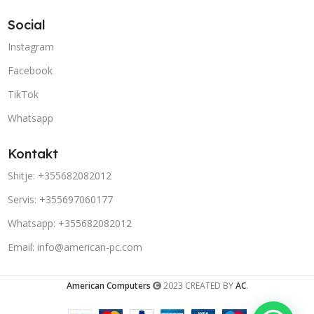
Social
Instagram
Facebook
TikTok
Whatsapp
Kontakt
Shitje: +355682082012
Servis: +355697060177
Whatsapp: +355682082012
Email: info@american-pc.com
American Computers
2023 CREATED BY
AC
.