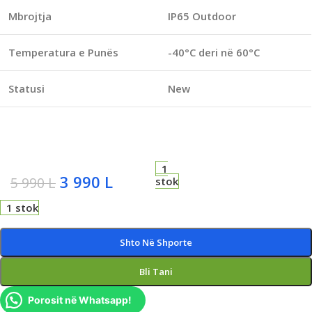
Mbrojtja
IP65 Outdoor
Temperatura e Punës
-40°C deri në 60°C
Statusi
New
1
3 990
L
5 990
L
stok
1 stok
Shto Në Shporte
Bli Tani
Porosit në Whatsapp!