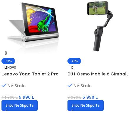
-33%
-40%
LENOVO
DJI
Lenovo Yoga Tablet 2 Pro
DJI Osmo Mobile 6 Gimbal,
13.3” QHD Touch, 2GB RAM,
ActiveTrack 5.0, New
Në Stok
Në Stok
32GB Storage, New
9 990
L
5 990
L
14 900
L
9 990
L
Shto Në Shporte
Shto Në Shporte