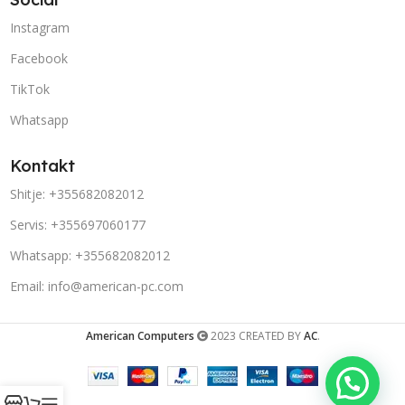
Instagram
Facebook
TikTok
Whatsapp
Kontakt
Shitje: +355682082012
Servis: +355697060177
Whatsapp: +355682082012
Email: info@american-pc.com
American Computers
2023 CREATED BY
AC
.
Porosit në Whatsapp!