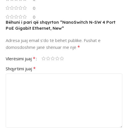
0
0
Bëhuni i pari që shqyrton “NanoSwitch N-SW 4 Port
PoE Gigabit Ethernet, New”
Adresa juaj email s’do të bëhet publike.
Fushat e
*
domosdoshme janë shënuar me një
*
Vlerësimi juaj
*
Shqyrtimi juaj