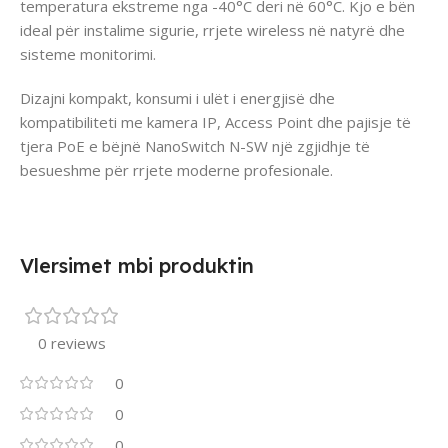
temperatura ekstreme nga -40°C deri në 60°C. Kjo e bën
ideal për instalime sigurie, rrjete wireless në natyrë dhe
sisteme monitorimi.
Dizajni kompakt, konsumi i ulët i energjisë dhe
kompatibiliteti me kamera IP, Access Point dhe pajisje të
tjera PoE e bëjnë NanoSwitch N-SW një zgjidhje të
besueshme për rrjete moderne profesionale.
Vlersimet mbi produktin
0 reviews
0
0
0