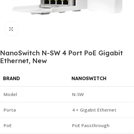
Click to enlarge
NanoSwitch N-SW 4 Port PoE Gigabit
Ethernet, New
BRAND
NANOSWITCH
Model
N-SW
Porta
4 × Gigabit Ethernet
PoE
PoE Passthrough