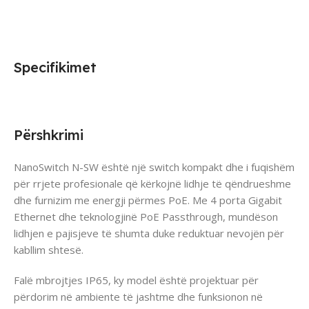
Specifikimet
Përshkrimi
NanoSwitch N-SW është një switch kompakt dhe i fuqishëm
për rrjete profesionale që kërkojnë lidhje të qëndrueshme
dhe furnizim me energji përmes PoE. Me 4 porta Gigabit
Ethernet dhe teknologjinë PoE Passthrough, mundëson
lidhjen e pajisjeve të shumta duke reduktuar nevojën për
kabllim shtesë.
Falë mbrojtjes IP65, ky model është projektuar për
përdorim në ambiente të jashtme dhe funksionon në