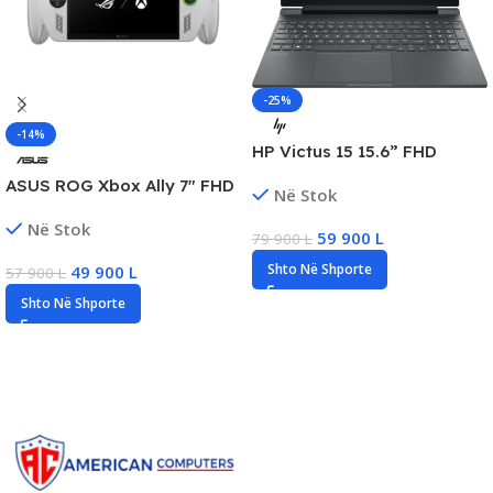
-25%
-14%
HP Victus 15 15.6” FHD
Gaming Laptop, Intel i5
ASUS ROG Xbox Ally 7″ FHD
Në Stok
Gen12, 32GB DDR4, 512GB
Touch, AMD Ryzen Z2 A,
SSD NVMe, RTX 2050/4GB
Në Stok
16GB RAM, 512GB SSD, New
59 900
L
79 900
L
Shto Në Shporte
49 900
L
57 900
L
Shto Në Shporte