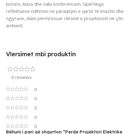
biznesi, klasa dhe salla konferencash. Sipërfaqja
reflektuese ndihmon në paraqitjen e qartë të imazhit dhe
ngjyrave, duke përmirësuar cilësinë e projeksionit në çdo
ambient.
Vlersimet mbi produktin
0 reviews
0
0
0
0
0
Bëhuni i pari që shqyrton “Perde Projektori Elektrike