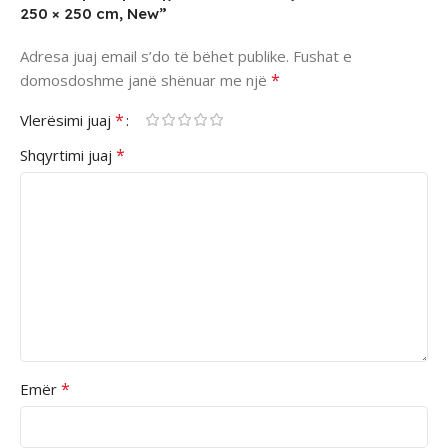
250 × 250 cm, New”
Adresa juaj email s’do të bëhet publike.
Fushat e
*
domosdoshme janë shënuar me një
*
Vlerësimi juaj
*
Shqyrtimi juaj
*
Emër