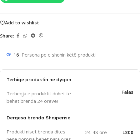
Add to wishlist
Share:
16
Persona po e shohin këtë produkt!
Terhiqe produktin ne dyqan
Falas
Terheqja e produktit duhet te
behet brenda 24 oreve!
Dergesa brenda Shqiperise
Produkti niset brenda dites
24-48 ore
L300
nese porosia behet para ores