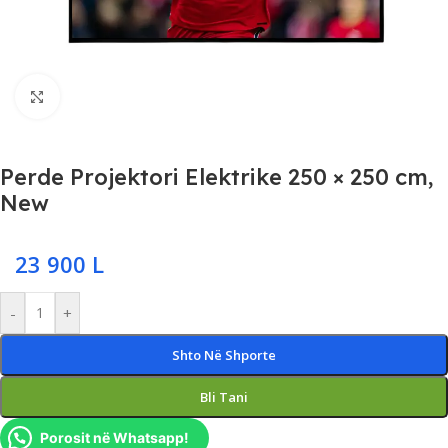
Click to enlarge
Perde Projektori Elektrike 250 × 250 cm,
New
23 900
L
-
+
Shto Në Shporte
Bli Tani
Porosit në Whatsapp!