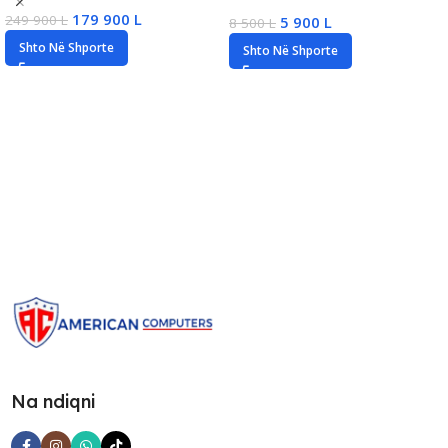
NVIDIA RTX 5070/12GB,
4000 DPI, New
179 900
L
249 900
L
5 900
L
8 500
L
New
Shto Në Shporte
Shto Në Shporte
Na ndiqni