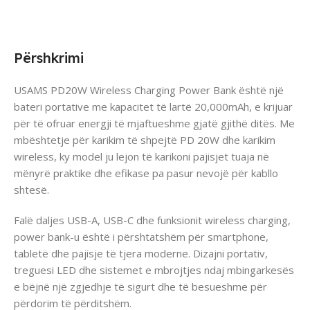
Përshkrimi
USAMS PD20W Wireless Charging Power Bank është një
bateri portative me kapacitet të lartë 20,000mAh, e krijuar
për të ofruar energji të mjaftueshme gjatë gjithë ditës. Me
mbështetje për karikim të shpejtë PD 20W dhe karikim
wireless, ky model ju lejon të karikoni pajisjet tuaja në
mënyrë praktike dhe efikase pa pasur nevojë për kabllo
shtesë.
Falë daljes USB-A, USB-C dhe funksionit wireless charging,
power bank-u është i përshtatshëm për smartphone,
tabletë dhe pajisje të tjera moderne. Dizajni portativ,
treguesi LED dhe sistemet e mbrojtjes ndaj mbingarkesës
e bëjnë një zgjedhje të sigurt dhe të besueshme për
përdorim të përditshëm.