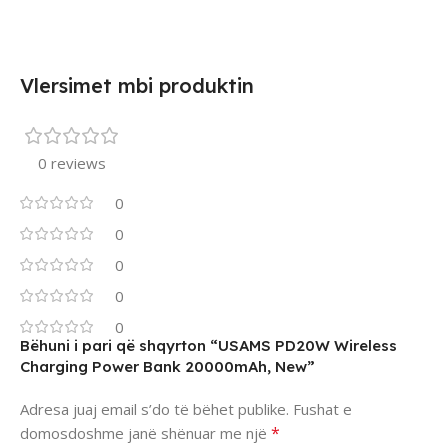
Vlersimet mbi produktin
0 reviews
0
0
0
0
0
Bëhuni i pari që shqyrton “USAMS PD20W Wireless
Charging Power Bank 20000mAh, New”
Adresa juaj email s’do të bëhet publike.
Fushat e
*
domosdoshme janë shënuar me një