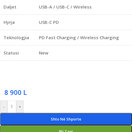
Daljet
USB-A / USB-C / Wireless
Hyrja
USB-C PD
Teknologjia
PD Fast Charging / Wireless Charging
Statusi
New
8 900
L
-
+
Shto Në Shporte
Bli Tani