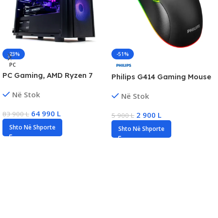
-23%
-51%
PC
PC Gaming, AMD Ryzen 7
Philips G414 Gaming Mouse
5700X, 16GB DDR4, 512GB
RGB, 3200 DPI, Wired USB,
Në Stok
SSD NVMe, GTX 1660 6GB,
Në Stok
New
New
64 990
L
83 900
L
2 900
L
5 900
L
Shto Në Shporte
Shto Në Shporte