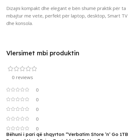
Dizajni kompakt dhe elegant e bën shumë praktik për ta
mbajtur me vete, perfekt për laptop, desktop, Smart TV
dhe konsola.
Vlersimet mbi produktin
0 reviews
0
0
0
0
0
Bëhuni i pari që shqyrton “Verbatim Store ’n’ Go 1TB