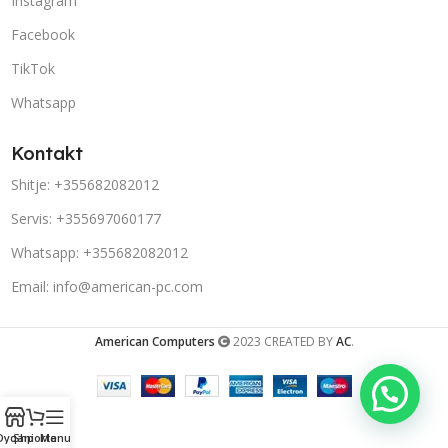
Instagram
Facebook
TikTok
Whatsapp
Kontakt
Shitje: +355682082012
Servis: +355697060177
Whatsapp: +355682082012
Email: info@american-pc.com
American Computers
2023 CREATED BY
AC
.
Porosit në Whatsapp!
Dyqani
Shporta
Menu