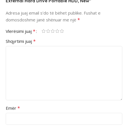
External Hard Drive Portable HDD, New”
Adresa juaj email s’do të bëhet publike.
Fushat e
*
domosdoshme janë shënuar me një
*
Vlerësimi juaj
*
Shqyrtimi juaj
*
Emër