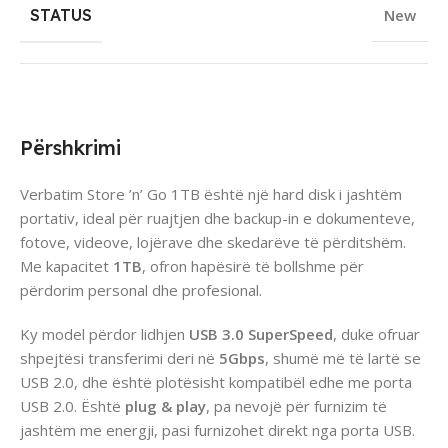
STATUS
New
Përshkrimi
Verbatim Store ’n’ Go 1TB është një hard disk i jashtëm
portativ, ideal për ruajtjen dhe backup-in e dokumenteve,
fotove, videove, lojërave dhe skedarëve të përditshëm.
Me kapacitet
1TB
, ofron hapësirë të bollshme për
përdorim personal dhe profesional.
Ky model përdor lidhjen
USB 3.0 SuperSpeed
, duke ofruar
shpejtësi transferimi deri në
5Gbps
, shumë më të lartë se
USB 2.0, dhe është plotësisht kompatibël edhe me porta
USB 2.0. Është
plug & play
, pa nevojë për furnizim të
jashtëm me energji, pasi furnizohet direkt nga porta USB.