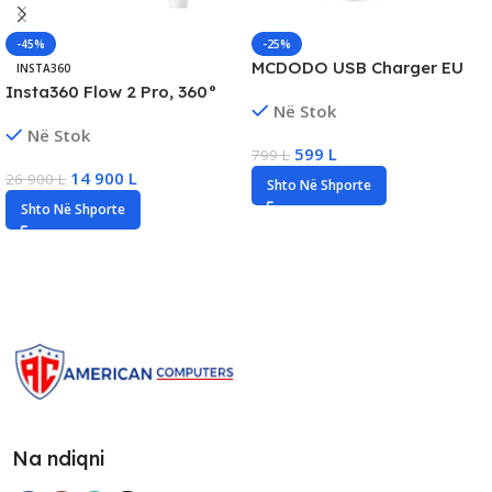
-45%
-25%
MCDODO USB Charger EU
INSTA360
Plug, Universal
Insta360 Flow 2 Pro, 360°
Në Stok
Compatibility, 20W Fast
Infinite Pan Tracking, 3-Axis
Në Stok
Charging
Stabilization, New
599
L
799
L
14 900
L
26 900
L
Shto Në Shporte
Shto Në Shporte
Na ndiqni