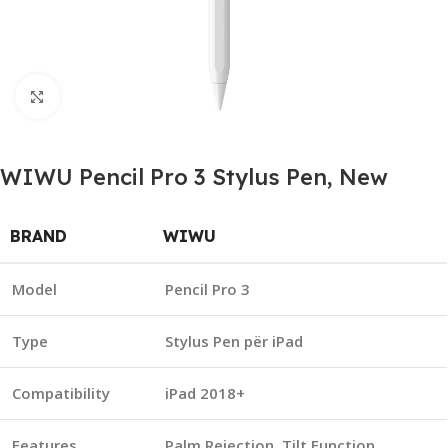
Click to enlarge
WIWU Pencil Pro 3 Stylus Pen, New
BRAND
WIWU
Model
Pencil Pro 3
Type
Stylus Pen për iPad
Compatibility
iPad 2018+
Features
Palm Rejection, Tilt Function