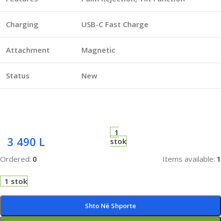
Charging
USB-C Fast Charge
Attachment
Magnetic
Status
New
1
3 490
L
stok
Ordered:
0
Items available:
1
1 stok
Shto Në Shporte