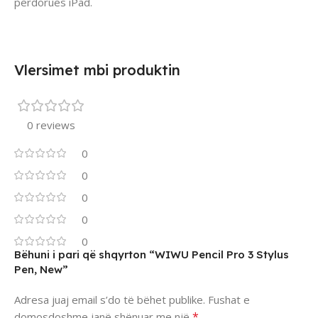
përdorues iPad.
Vlersimet mbi produktin
0 reviews
0
0
0
0
0
Bëhuni i pari që shqyrton “WIWU Pencil Pro 3 Stylus
Pen, New”
Adresa juaj email s’do të bëhet publike.
Fushat e
*
domosdoshme janë shënuar me një