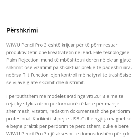
Përshkrimi
WIWU Pencil Pro 3 është krijuar për të përmirësuar
produktivitetin dhe kreativitetin në iPad. Falë teknologjisë
Palm Rejection, mund të mbështetni dorën në ekran gjatë
shkrimit ose vizatimit pa shkaktuar prekje të padëshiruara,
ndërsa Tilt Function lejon kontroll më natyral të trashësisë
së vijave gjatë skicimit dhe ilustrimit.
I përputhshëm me modelet iPad nga viti 2018 e më të
reja, ky stylus ofron performancë të lartë për marrje
shënimesh, vizatim, redaktim dokumentesh dhe përdorim
profesional. Karikimi i shpejtë USB-C dhe ngjitja magnetike
e bëjnë praktik për përdorim të përditshëm, duke e bërë
WIWU Pencil Pro 3 një aksesor të domosdoshëm për çdo