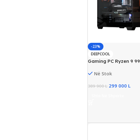
-23%
DEEPCOOL
Gaming PC Ryzen 9 9
DDR5, 2TB SSD NVMe,
Në Stok
24GB, New
299 000
L
389 900
L
Shto Në Shporte