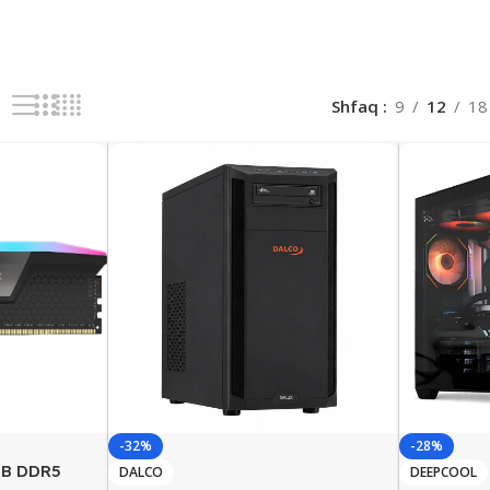
Shfaq
9
12
18
-32%
-28%
GB DDR5
DALCO
DEEPCOOL