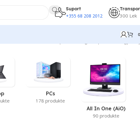
Suport
Transpor
300 Lek
+355 68 208 2012
Po shfaqen 25–32 nga 32 përfundime gjithsej
op
PCs
ukte
178 produkte
All In One (AiO)
90 produkte