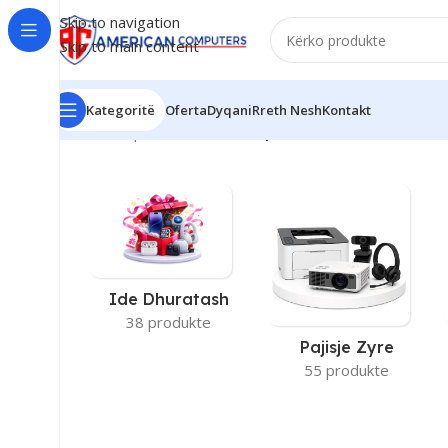
Skip to navigation
Skip to main content
Kategoritë
Oferta
Dyqani
Rreth Nesh
Kontakt
Kreu
/
Ram produkti
/
64GB
/
Faqe 3
Ide Dhuratash
38 produkte
Pajisje Zyre
55 produkte