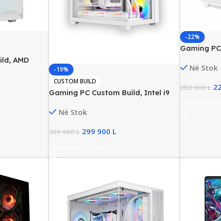
-22%
Gaming PC 
64GB DDR5
ild, AMD
Në Stok
RTX 5070 
-19%
R5, 1TB SSD
70 Ti 16GB
CUSTOM BUILD
2
282 000
L
Gaming PC Custom Build, Intel i9
Shto Në Sh
Gen14, 64GB DDR5, 1TB SSD NVMe,
Në Stok
NVIDIA RTX 5080 16GB, New
299 900
L
369 900
L
Shto Në Shporte