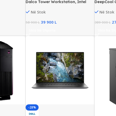
Dalco Tower Workstation, Intel
DeepCool 
Core i7-7800X, 64GB DDR4, 240GB
Intel i9 G
Në Stok
Në Stok
SSD, GTX 1050 Ti 4GB, Used
SSD NVMe,
39 900
L
2
58 900
L
389 000
L
Shto Në Shporte
Shto Në Sh
-28%