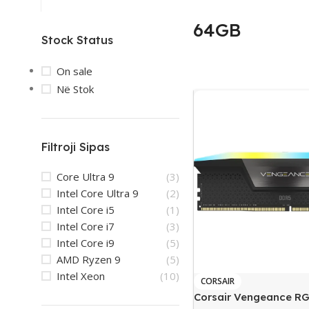
64GB
Stock Status
On sale
Në Stok
Filtroji Sipas
Core Ultra 9
(3)
Intel Core Ultra 9
(2)
Intel Core i5
(1)
Intel Core i7
(3)
Intel Core i9
(5)
AMD Ryzen 9
(5)
Intel Xeon
(10)
CORSAIR
Corsair Vengeance R