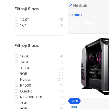
6000MHz, 64GB, New
Në Stok
Filtroji Sipas
99 900
L
15.6"
(4)
Shto Në Shporte
16"
(3)
Filtroji Sipas
16GB
(4)
24GB
(1)
32 GB
(1)
5GB
(1)
Nvidia
(21)
P4000
(1)
Quadro
(1)
RX 7900 XTX
(1)
-20%
2GB
(1)
4GB
(4)