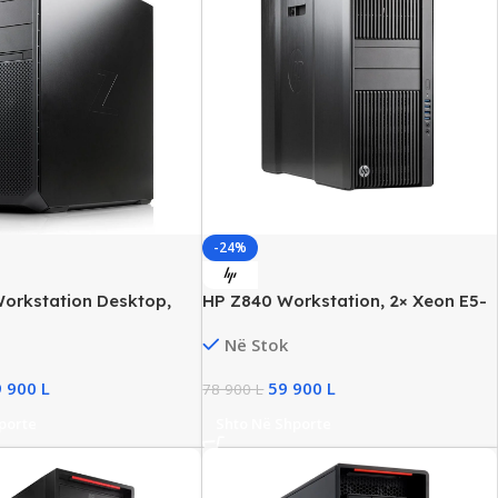
-24%
orkstation Desktop,
HP Z840 Workstation, 2× Xeon E5-
 Gold 5122 x2, 64GB
2667 v4, 64GB DDR4, 512GB SSD +
Në Stok
GB SSD NVMe, Quadro
2TB HDD, Quadro M4000/8GB
B
9 900
L
59 900
L
78 900
L
porte
Shto Në Shporte