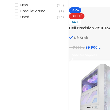
New
(15)
-15%
Produkt Vitrine
(1)
OFERTË
Used
(16)
Dell Precision 7910 To
Workstation PC, Dual 
Në Stok
2699, 64GB DDR4, 512
Quadro P5000/16GB
99 900
L
117 900
L
Shto Në Shporte