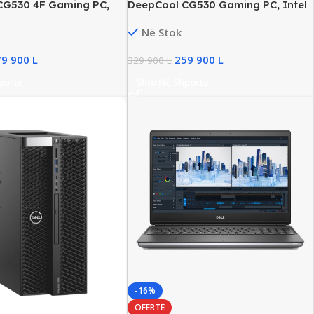
CG530 4F Gaming PC,
DeepCool CG530 Gaming PC, Intel
en14, 64GB DDR5, 2TB
i9 Gen14, 64GB DDR5, 2TB NVMe
Në Stok
 RTX 5080/16GB, New
SSD, RTX 5070Ti/16GB, New
79 900
L
259 900
L
329 900
L
porte
Shto Në Shporte
-16%
OFERTË