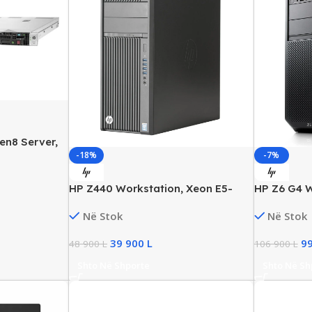
en8 Server,
-18%
-7%
B DDR4,
HP Z440 Workstation, Xeon E5-
HP Z6 G4 W
1650 v3, 64GB DDR4, 512GB SSD,
Intel Xeon
Në Stok
Në Stok
NVIDIA Quadro
DDR4, 512
P4000/8G
39 900
L
9
48 900
L
106 900
L
Shto Në Shporte
Shto Në Sh