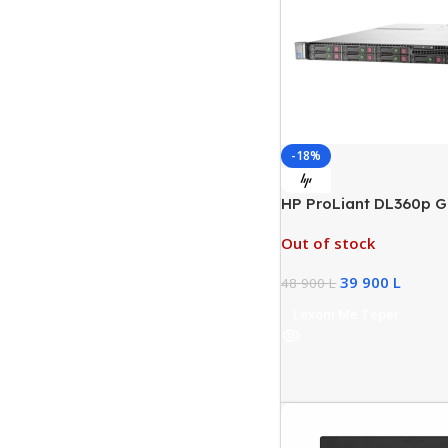
-18%
HP ProLiant DL360p G
Xeon E5-2630 v3, 64G
Out of stock
2×600GB SAS HDD
39 900
L
48 900
L
Lexoni Më Tepër