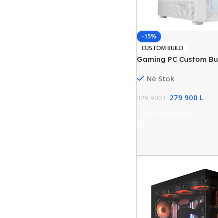
-15%
CUSTOM BUILD
Gaming PC Custom Bu
Ryzen 9, 64GB RAM DD
Në Stok
NVMe, NVIDIA RTX 50
279 900
L
329 900
L
Shto Në Shporte