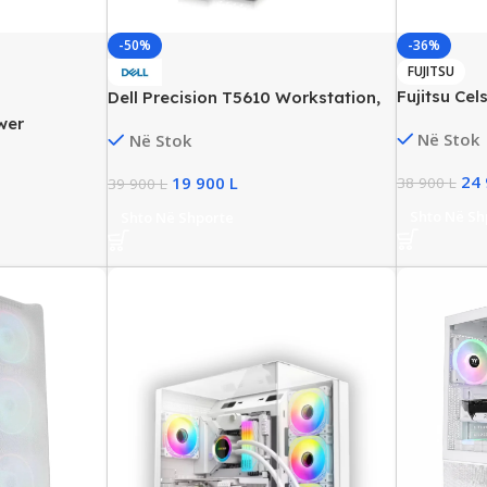
-50%
-36%
FUJITSU
Fujitsu Cel
Dell Precision T5610 Workstation,
Workstatio
Xeon E5-2620 V2 6-Core 3.00GHz,
wer
Në Stok
Në Stok
64GB DDR4
64GB RAM, 256GB SSD, NVIDIA
Xeon E5-
Quadro 4000 2GB
GB SSD,
24
19 900
L
38 900
L
39 900
L
Shto Në Sh
Shto Në Shporte