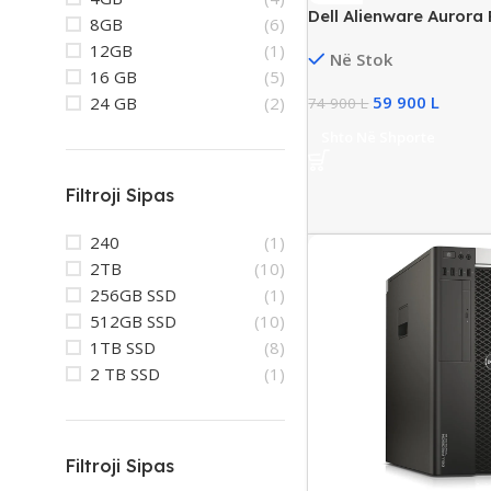
Dell Alienware Auror
8GB
(6)
PC, Intel i7 Gen6, 64G
12GB
(1)
Në Stok
512GB SSD NVMe, GT
16 GB
(5)
59 900
L
24 GB
(2)
74 900
L
Shto Në Shporte
Filtroji Sipas
240
(1)
2TB
(10)
256GB SSD
(1)
512GB SSD
(10)
1TB SSD
(8)
2 TB SSD
(1)
Filtroji Sipas