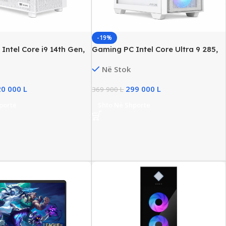
-19%
Intel Core i9 14th Gen,
Gaming PC Intel Core Ultra 9 285,
 RAM, 2TB NVMe SSD,
64GB DDR5 RAM, 2TB NVMe SSD,
Në Stok
12GB
RTX 5080 16GB
20 000
L
299 000
L
369 900
L
porte
Shto Në Shporte