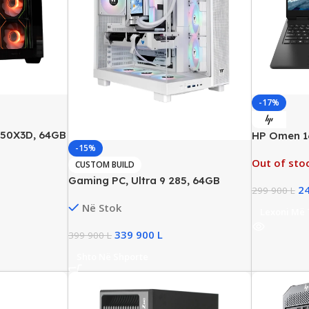
-17%
950X3D, 64GB
HP Omen 1
-15%
 RX 7900 XTX
WQXGA IPS
Out of sto
240Hz, Ult
CUSTOM BUILD
RAM, 512G
Gaming PC, Ultra 9 285, 64GB
2
299 900
L
GeForce R
DDR5, 2TB SSD NVMe, RTX
Në Stok
5080/16GB, New
Lexoni Më
339 900
L
399 900
L
Shto Në Shporte