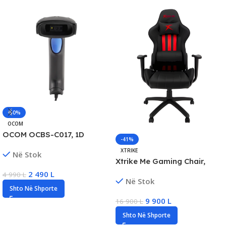
-50%
OCOM
OCOM OCBS-C017, 1D
-41%
Barcode Scanner (USB),
XTRIKE
Në Stok
New
Xtrike Me Gaming Chair,
Ergonomic Design,
2 490
L
4 990
L
Në Stok
Adjustable Height, Lumbar
Shto Në Shporte
Support, Steel Base, New
9 900
L
16 900
L
Shto Në Shporte