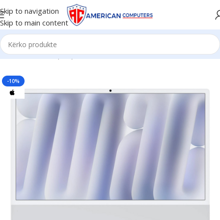
Skip to navigation
Skip to main content
Kreu
/
All in One (AiO)
/
iMac
-10%