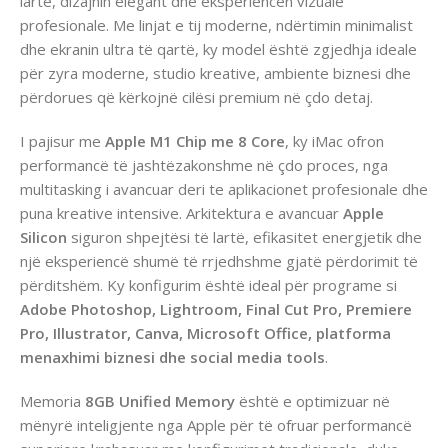
lartë, dizajnin elegant dhe eksperiencën vizuale
profesionale. Me linjat e tij moderne, ndërtimin minimalist
dhe ekranin ultra të qartë, ky model është zgjedhja ideale
për zyra moderne, studio kreative, ambiente biznesi dhe
përdorues që kërkojnë cilësi premium në çdo detaj.
I pajisur me
Apple M1 Chip me 8 Core
, ky iMac ofron
performancë të jashtëzakonshme në çdo proces, nga
multitasking i avancuar deri te aplikacionet profesionale dhe
puna kreative intensive. Arkitektura e avancuar
Apple
Silicon
siguron shpejtësi të lartë, efikasitet energjetik dhe
një eksperiencë shumë të rrjedhshme gjatë përdorimit të
përditshëm. Ky konfigurim është ideal për programe si
Adobe Photoshop, Lightroom, Final Cut Pro, Premiere
Pro, Illustrator, Canva, Microsoft Office, platforma
menaxhimi biznesi dhe social media tools
.
Memoria
8GB Unified Memory
është e optimizuar në
mënyrë inteligjente nga Apple për të ofruar performancë