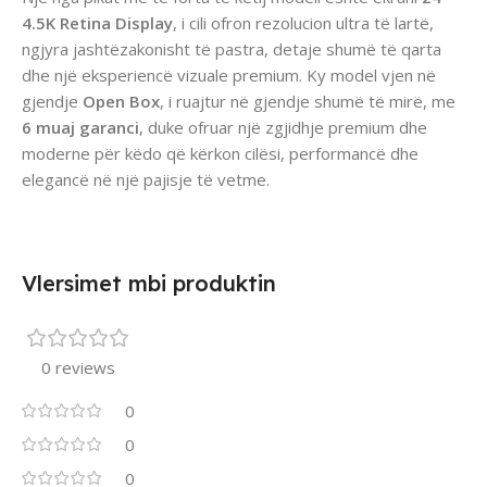
4.5K Retina Display
, i cili ofron rezolucion ultra të lartë,
ngjyra jashtëzakonisht të pastra, detaje shumë të qarta
dhe një eksperiencë vizuale premium. Ky model vjen në
gjendje
Open Box
, i ruajtur në gjendje shumë të mirë, me
6 muaj garanci
, duke ofruar një zgjidhje premium dhe
moderne për këdo që kërkon cilësi, performancë dhe
elegancë në një pajisje të vetme.
Vlersimet mbi produktin
0 reviews
0
0
0