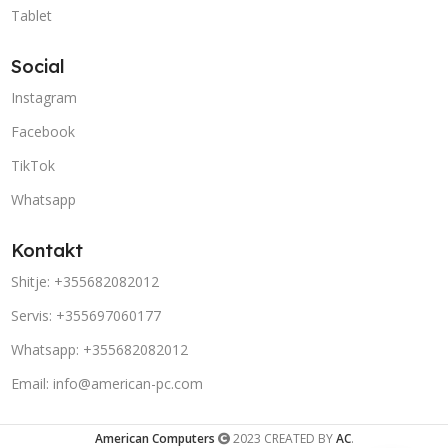
Tablet
Social
Instagram
Facebook
TikTok
Whatsapp
Kontakt
Shitje: +355682082012
Servis: +355697060177
Whatsapp: +355682082012
Email: info@american-pc.com
American Computers
2023 CREATED BY
AC
.