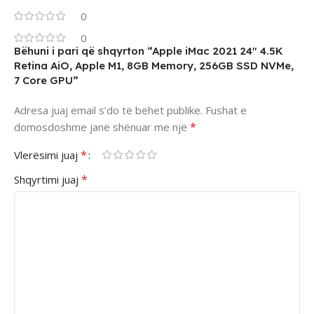
0
0
Bëhuni i pari që shqyrton “Apple iMac 2021 24″ 4.5K
Retina AiO, Apple M1, 8GB Memory, 256GB SSD NVMe,
7 Core GPU”
Adresa juaj email s’do të bëhet publike.
Fushat e
*
domosdoshme janë shënuar me një
*
Vlerësimi juaj
*
Shqyrtimi juaj