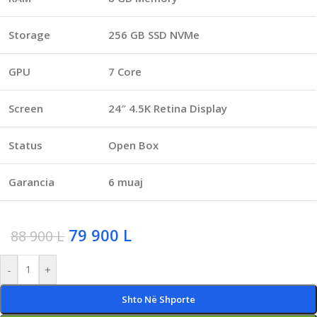
Storage
256 GB SSD NVMe
GPU
7 Core
Screen
24″ 4.5K Retina Display
Status
Open Box
Garancia
6 muaj
79 900
L
88 900
L
-
+
Shto Në Shporte