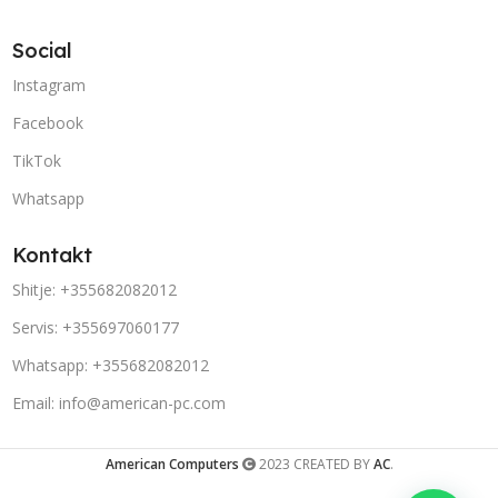
Social
Instagram
Facebook
TikTok
Whatsapp
Kontakt
Shitje: +355682082012
Servis: +355697060177
Whatsapp: +355682082012
Email: info@american-pc.com
American Computers
2023 CREATED BY
AC
.