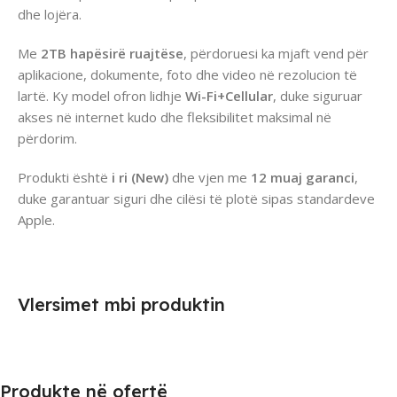
dhe lojëra.
Me
2TB hapësirë ruajtëse
, përdoruesi ka mjaft vend për
aplikacione, dokumente, foto dhe video në rezolucion të
lartë. Ky model ofron lidhje
Wi-Fi+Cellular
, duke siguruar
akses në internet kudo dhe fleksibilitet maksimal në
përdorim.
Produkti është
i ri (New)
dhe vjen me
12 muaj garanci
,
duke garantuar siguri dhe cilësi të plotë sipas standardeve
Apple.
Vlersimet mbi produktin
Produkte në ofertë