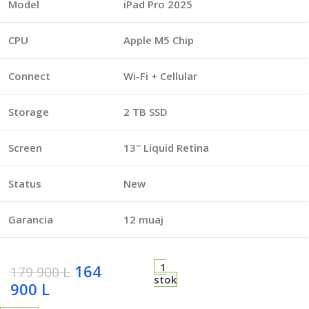
Model
iPad Pro 2025
CPU
Apple M5 Chip
Connect
Wi-Fi + Cellular
Storage
2 TB SSD
Screen
13″ Liquid Retina
Status
New
Garancia
12 muaj
1
164
179 900
L
stok
900
L