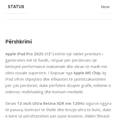
STATUS
New
Përshkrimi
Apple iPad Pro 2025 (13″)
është një tablet premium i
gjeneratës më të fundit, i krijuar për përdorues që
kërkojnë performancë maksimale dhe ekran të madh me
cilësi vizuale superiore. I fuqizuar nga
Apple M5 Chip
, ky
iPad ofron shpejtësi dhe efikasitet të jashtëzakonshëm
për çdo përdorim, duke përfshirë dizajnin grafik, editimin e
videove, multitasking dhe konsum mediatik.
Ekrani
13-inch Ultra Retina XDR me 120Hz
siguron ngjyra
të pasura, kontrast të thellë dhe lëvizje ultra të butë, duke
e bërë të përshtatshëm për punë kreative, shikim filmash