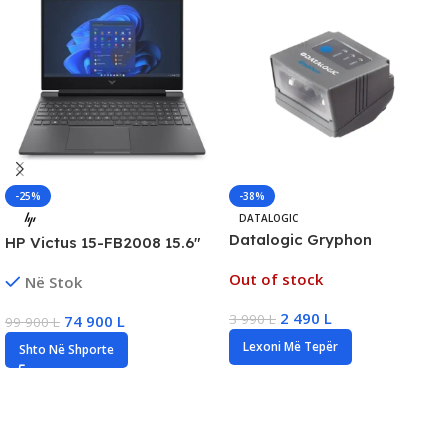
-25%
-38%
DATALOGIC
Datalogic Gryphon
HP Victus 15-FB2008 15.6″
GFS4400 Fixed Mount 1D/2D
FHD Gaming Laptop, AMD
Out of stock
Në Stok
Barcode Scanner, VGA
Ryzen 5, 16GB DDR5, 512GB
Imager, New
SSD NVMe, RTX 2050/4GB,
2 490
L
3 990
L
74 900
L
99 900
L
New
Lexoni Më Tepër
Shto Në Shporte