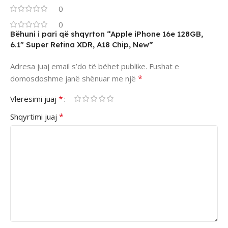
0
0
Bëhuni i pari që shqyrton “Apple iPhone 16e 128GB,
6.1″ Super Retina XDR, A18 Chip, New”
Adresa juaj email s’do të bëhet publike.
Fushat e
*
domosdoshme janë shënuar me një
*
Vlerësimi juaj
*
Shqyrtimi juaj