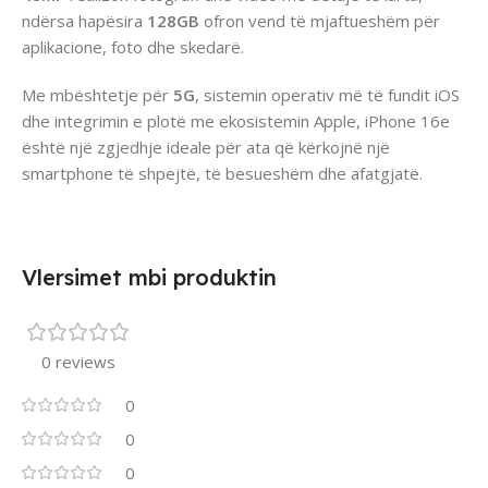
ndërsa hapësira
128GB
ofron vend të mjaftueshëm për
aplikacione, foto dhe skedarë.
Me mbështetje për
5G
, sistemin operativ më të fundit iOS
dhe integrimin e plotë me ekosistemin Apple, iPhone 16e
është një zgjedhje ideale për ata që kërkojnë një
smartphone të shpejtë, të besueshëm dhe afatgjatë.
Vlersimet mbi produktin
0 reviews
0
0
0