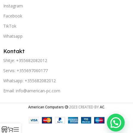
Instagram
Facebook
TikTok
Whatsapp
Kontakt
Shitje: +355682082012
Servis: +355697060177
Whatsapp: +355682082012
Email: info@american-pc.com
American Computers
2023 CREATED BY
AC
.