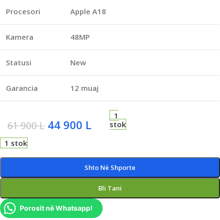
Procesori
Apple A18
Kamera
48MP
Statusi
New
Garancia
12 muaj
1
44 900
L
61 900
L
stok
1 stok
Shto Në Shporte
Bli Tani
Porosit në Whatsapp!