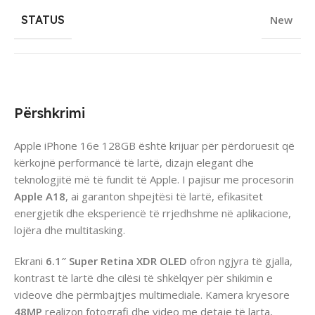
STATUS
New
Përshkrimi
Apple iPhone 16e 128GB është krijuar për përdoruesit që
kërkojnë performancë të lartë, dizajn elegant dhe
teknologjitë më të fundit të Apple. I pajisur me procesorin
Apple A18
, ai garanton shpejtësi të lartë, efikasitet
energjetik dhe eksperiencë të rrjedhshme në aplikacione,
lojëra dhe multitasking.
Ekrani
6.1″ Super Retina XDR OLED
ofron ngjyra të gjalla,
kontrast të lartë dhe cilësi të shkëlqyer për shikimin e
videove dhe përmbajtjes multimediale. Kamera kryesore
48MP
realizon fotografi dhe video me detaje të larta,