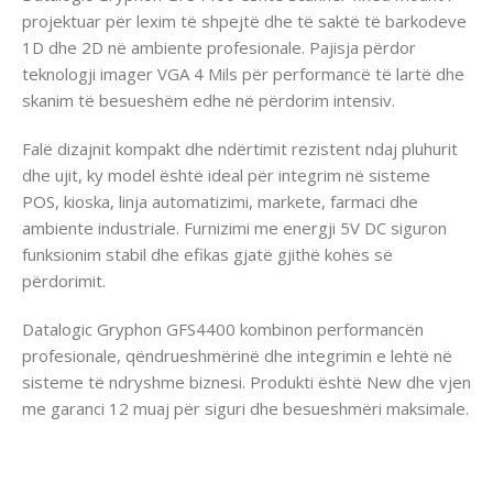
projektuar për lexim të shpejtë dhe të saktë të barkodeve
1D dhe 2D në ambiente profesionale. Pajisja përdor
teknologji imager VGA 4 Mils për performancë të lartë dhe
skanim të besueshëm edhe në përdorim intensiv.
Falë dizajnit kompakt dhe ndërtimit rezistent ndaj pluhurit
dhe ujit, ky model është ideal për integrim në sisteme
POS, kioska, linja automatizimi, markete, farmaci dhe
ambiente industriale. Furnizimi me energji 5V DC siguron
funksionim stabil dhe efikas gjatë gjithë kohës së
përdorimit.
Datalogic Gryphon GFS4400 kombinon performancën
profesionale, qëndrueshmërinë dhe integrimin e lehtë në
sisteme të ndryshme biznesi. Produkti është New dhe vjen
me garanci 12 muaj për siguri dhe besueshmëri maksimale.