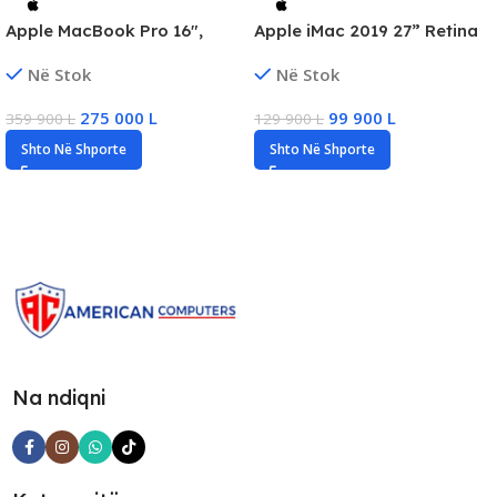
Apple MacBook Pro 16″,
Apple iMac 2019 27” Retina
Apple M5 Pro, 24GB RAM,
5K, Core i5, 32GB DDR4,
Në Stok
Në Stok
1TB SSD, New
500GB SSD, Radeon
570X/4GB
275 000
L
99 900
L
359 900
L
129 900
L
Shto Në Shporte
Shto Në Shporte
Na ndiqni