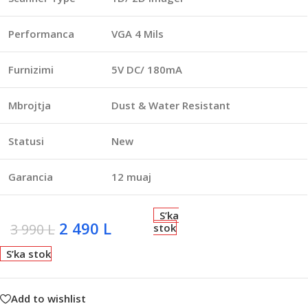
Performanca
VGA 4 Mils
Furnizimi
5V DC/ 180mA
Mbrojtja
Dust & Water Resistant
Statusi
New
Garancia
12 muaj
S’ka
2 490
L
3 990
L
stok
S’ka stok
Add to wishlist