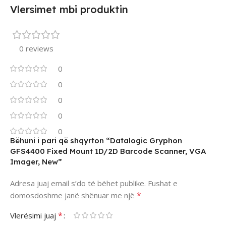
Vlersimet mbi produktin
0 reviews
0
0
0
0
0
Bëhuni i pari që shqyrton “Datalogic Gryphon
GFS4400 Fixed Mount 1D/2D Barcode Scanner, VGA
Imager, New”
Adresa juaj email s’do të bëhet publike.
Fushat e
*
domosdoshme janë shënuar me një
*
Vlerësimi juaj