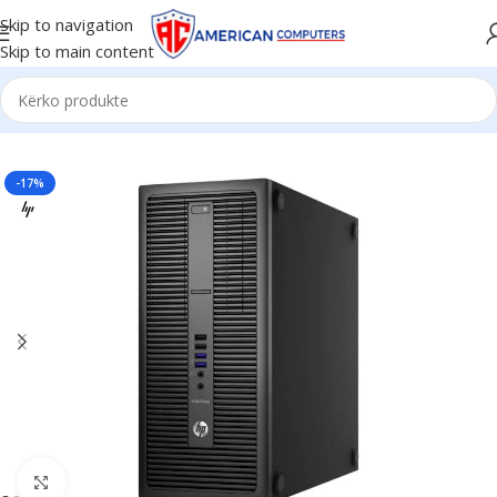
Skip to navigation
Skip to main content
Kreu
/
PCs
/
Office PCs
-17%
Click to enlarge