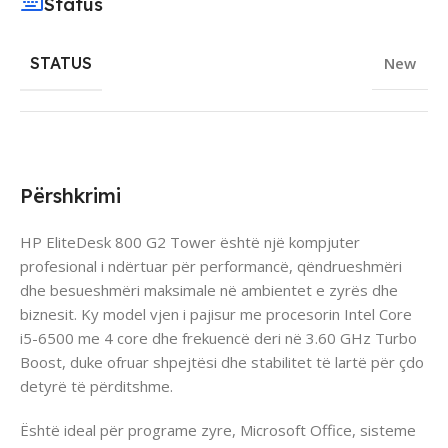
Status
STATUS
New
Përshkrimi
HP EliteDesk 800 G2 Tower është një kompjuter
profesional i ndërtuar për performancë, qëndrueshmëri
dhe besueshmëri maksimale në ambientet e zyrës dhe
biznesit. Ky model vjen i pajisur me procesorin Intel Core
i5-6500 me 4 core dhe frekuencë deri në 3.60 GHz Turbo
Boost, duke ofruar shpejtësi dhe stabilitet të lartë për çdo
detyrë të përditshme.
Është ideal për programe zyre, Microsoft Office, sisteme