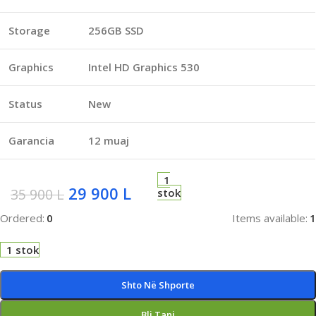
Storage
256GB SSD
Graphics
Intel HD Graphics 530
Status
New
Garancia
12 muaj
1
29 900
L
35 900
L
stok
Ordered:
0
Items available:
1
1 stok
Shto Në Shporte
Bli Tani