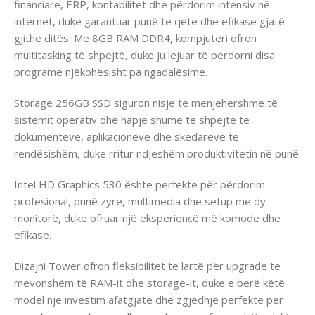
financiare, ERP, kontabilitet dhe përdorim intensiv në
internet, duke garantuar punë të qetë dhe efikase gjatë
gjithë ditës. Me 8GB RAM DDR4, kompjuteri ofron
multitasking të shpejtë, duke ju lejuar të përdorni disa
programe njëkohësisht pa ngadalësime.
Storage 256GB SSD siguron nisje të menjëhershme të
sistemit operativ dhe hapje shumë të shpejtë të
dokumenteve, aplikacioneve dhe skedarëve të
rëndësishëm, duke rritur ndjeshëm produktivitetin në punë.
Intel HD Graphics 530 është perfekte për përdorim
profesional, punë zyre, multimedia dhe setup me dy
monitorë, duke ofruar një eksperiencë më komode dhe
efikase.
Dizajni Tower ofron fleksibilitet të lartë për upgrade të
mëvonshëm të RAM-it dhe storage-it, duke e bërë këtë
model një investim afatgjatë dhe zgjedhje perfekte për