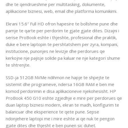
dhe te qendrueshme per multitasking, dokumente,
aplikacione biznesi, web, email dhe platforma komunikimi.
Ekrani 15.6″ Full HD ofron hapesire te bollshme pune dhe
pamje te qarte per perdorim te gjate gjate dites. Dizajni i
serise ProBook eshte i thjeshte, profesional dhe praktik,
duke e bere laptopin te pershtatshem per zyra, kompani,
institucione, punonjes ne levizje dhe perdorues qe
kerkojne nje pajisje solide pa kaluar ne nje kategori shume
te shtrenjte.
SSD-ja 512GB NVMe ndihmon ne hapje te shpejte te
sistemit dhe programeve, ndersa 16GB RAM e ben me
komod perdorimin e disa aplikacioneve njekohesisht. HP
ProBook 450 G10 eshte zgjedhje e mire per perdorues qe
duan laptop biznesi modern, ekran te madh, konfigurim te
balancuar dhe eksperience te qete pune. Sepse
ndonjehere laptopi me i mire eshte ai qe nuk te pengon
gjate dites dhe thjesht e ben punen sic duhet.