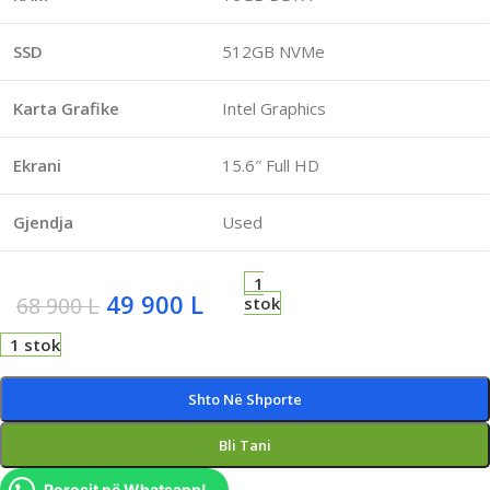
SSD
512GB NVMe
Karta Grafike
Intel Graphics
Ekrani
15.6″ Full HD
Gjendja
Used
1
49 900
L
68 900
L
stok
1 stok
Shto Në Shporte
Bli Tani
Porosit në Whatsapp!