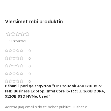
Vlersimet mbi produktin
0 reviews
0
0
0
0
0
Bëhuni i pari që shqyrton “HP ProBook 450 G10 15.6″
FHD Business Laptop, Intel Core i5-1335U, 16GB DDR4,
512GB SSD NVMe, Used”
Adresa juaj email s’do të bëhet publike.
Fushat e