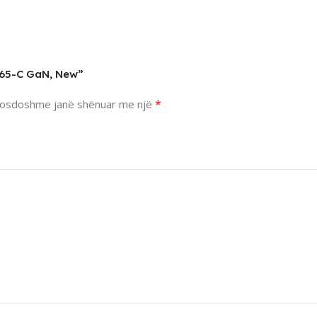
-65-C GaN, New”
*
osdoshme janë shënuar me një