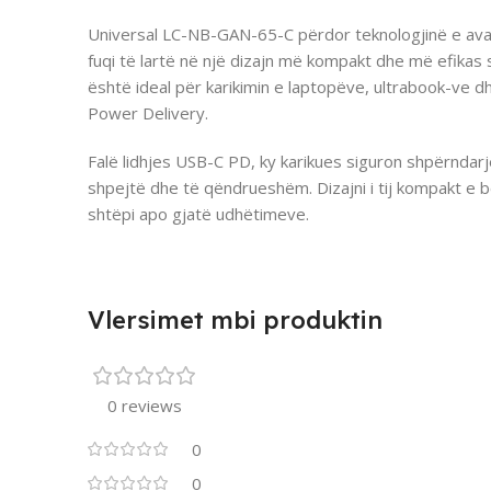
Universal LC-NB-GAN-65-C përdor teknologjinë e avan
fuqi të lartë në një dizajn më kompakt dhe më efikas s
është ideal për karikimin e laptopëve, ultrabook-ve 
Power Delivery.
Falë lidhjes USB-C PD, ky karikues siguron shpërndarje
shpejtë dhe të qëndrueshëm. Dizajni i tij kompakt e
shtëpi apo gjatë udhëtimeve.
Vlersimet mbi produktin
0 reviews
0
0