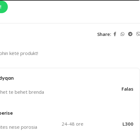
!
Share:
hin këtë produkt!
 dyqan
Falas
uhet te behet brenda
perise
24-48 ore
L300
ites nese porosia