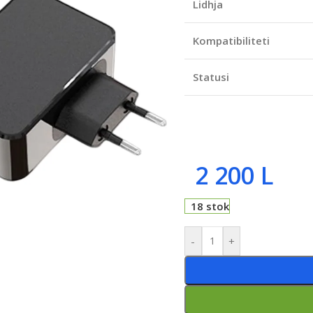
Lidhja
Kompatibiliteti
Statusi
2 200
L
18 stok
-
+