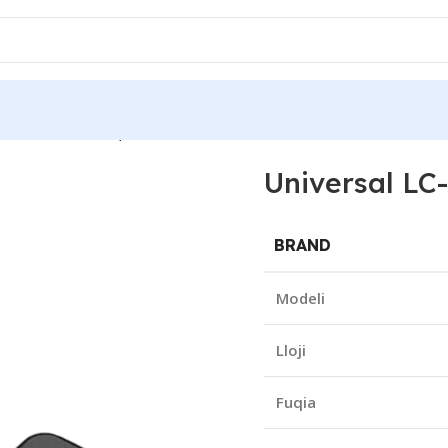
NB-GAN-65-C GaN, New
Universal L
BRAND
Modeli
Lloji
Fuqia