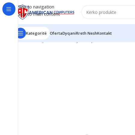
Skip to navigation
Skip to main content
Kategoritë
Oferta
Dyqani
Rreth Nesh
Kontakt
Kreu
/
Komponent PC
/
Kabuj & Adapter
/
Universal LC-