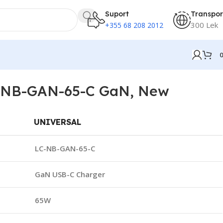
Suport
Transpor
300 Lek
+355 68 208 2012
C-NB-GAN-65-C GaN, New
UNIVERSAL
LC-NB-GAN-65-C
GaN USB-C Charger
65W