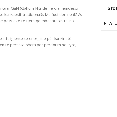
Sta
cuar GaN (Gallium Nitride), e cila mundëson
e karikuesit tradicionalë. Me fuqi deri në 65W,
dhe pajisjeve të tjera që mbështesin USB-C
STAT
 inteligjente të energjisë për karikim të
 bën të përshtatshëm për përdorim në zyrë,