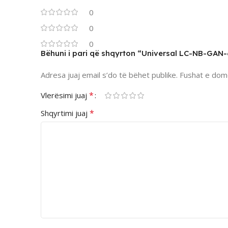
0
0
0
Bëhuni i pari që shqyrton “Universal LC-NB-GAN
Adresa juaj email s’do të bëhet publike.
Fushat e dom
*
Vlerësimi juaj
*
Shqyrtimi juaj