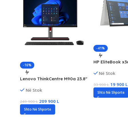
-41%
HP EliteBook x3
-16%
FHD Touchscree
Në Stok
Laptop, Intel i5
Lenovo ThinkCentre M90a 23.8″
RAM, 256GB SS
19 900
L
33 900
L
FHD Touch AiO, Intel Ultra 9
Në Stok
285, 32GB DDR5, 1TB SSD
Shto Në Shporte
NVMe, NVIDIA RTX 4050/6GB,
209 900
L
249 900
L
Win11 Pro, New
Shto Në Shporte