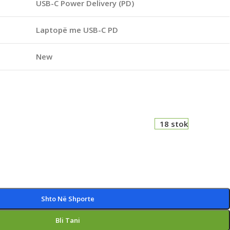
USB-C Power Delivery (PD)
Laptopë me USB-C PD
New
18 stok
Shto Në Shporte
Bli Tani