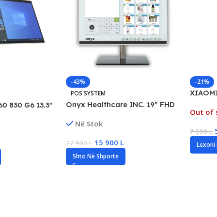
-43%
-21%
XIAOMI
POS SYSTEM
EU, 4K
Onyx Healthcare INC. 19″ FHD
60 830 G6 13.3″
Out of 
Camera
Touchscreen POS Terminal,
n Business
Në Stok
Detect
Intel i7, 8GB RAM, 256GB SSD
 Gen8, 16GB
7 590
L
D
15 900
L
27 900
L
Lexoni
Shto Në Shporte