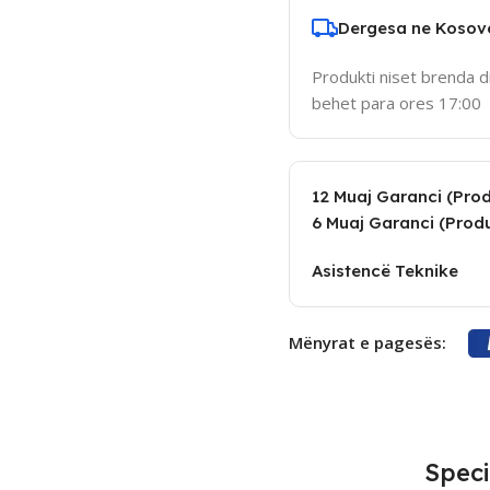
Dergesa ne Kosov
Produkti niset brenda d
behet para ores 17:00
12 Muaj Garanci (Produ
6 Muaj Garanci (Produ
Asistencë Teknike
Mënyrat e pagesës:
Speci