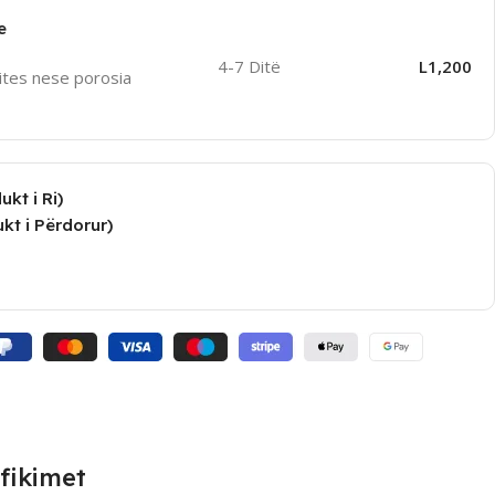
e
4-7 Ditë
L1,200
ites nese porosia
kt i Ri)
kt i Përdorur)
fikimet