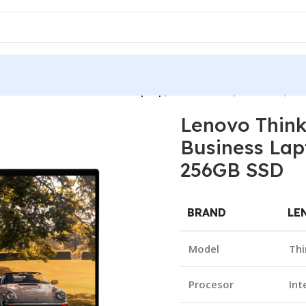
arbon 14.1″ FHD Business Laptop, Core i5 Gen7, 8GB RAM, 2
Lenovo Think
Business Lap
256GB SSD
BRAND
LE
Model
Thi
Procesor
Int