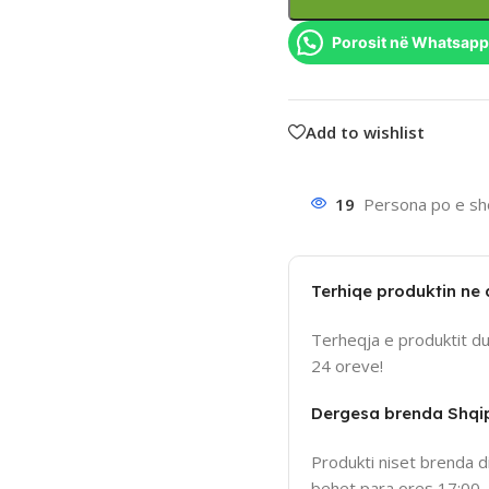
Porosit në Whatsapp
Add to wishlist
19
Persona po e sho
Terhiqe produktin ne
Terheqja e produktit d
24 oreve!
Dergesa brenda Shqi
Produkti niset brenda d
behet para ores 17:00