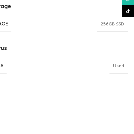
rage
TikT
AGE
256GB SSD
tus
US
Used