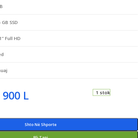
GB
 GB SSD
1” Full HD
ed
uaj
 900
L
1 stok
Shto Në Shporte
Bli Tani