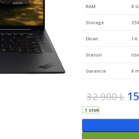
RAM
8 
Storage
256
Ekran
14.
Statusi
Us
Garancia
6 m
15
32 900
L
1 stok