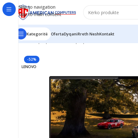
Skip to navigation
Skip to main content
Kategoritë
Oferta
Dyqani
Rreth Nesh
Kontakt
Kreu
/
Laptop
/
Business Laptop
/
Lenovo ThinkPad X1 C
-52%
LENOVO