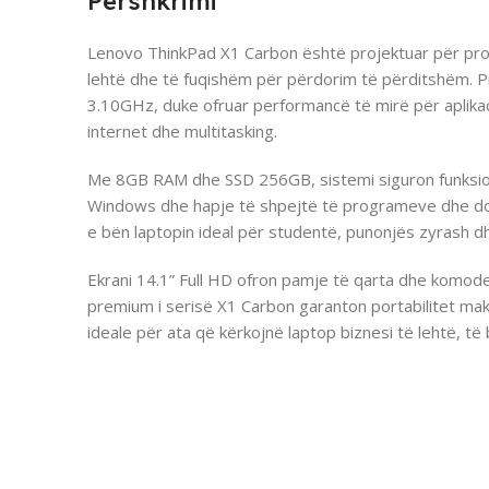
Përshkrimi
Lenovo ThinkPad X1 Carbon është projektuar për prof
lehtë dhe të fuqishëm për përdorim të përditshëm. Pr
3.10GHz, duke ofruar performancë të mirë për aplika
internet dhe multitasking.
Me 8GB RAM dhe SSD 256GB, sistemi siguron funksio
Windows dhe hapje të shpejtë të programeve dhe d
e bën laptopin ideal për studentë, punonjës zyrash d
Ekrani 14.1” Full HD ofron pamje të qarta dhe komode
premium i serisë X1 Carbon garanton portabilitet maks
ideale për ata që kërkojnë laptop biznesi të lehtë, t