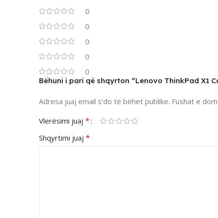
0
0
0
0
0
Bëhuni i pari që shqyrton “Lenovo ThinkPad X1 
Adresa juaj email s’do të bëhet publike.
Fushat e dom
*
Vlerësimi juaj
*
Shqyrtimi juaj