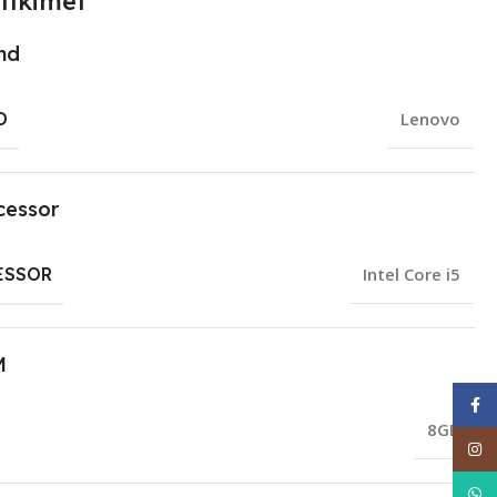
fikimet
nd
D
Lenovo
cessor
ESSOR
Intel Core i5
M
Face
8GB
Inst
What