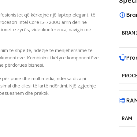
Speci
Bra
esionistët që kërkojnë një laptop elegant, të
ocesori Intel Core i5-7200U arrin deri në
cionet e zyrës, videokonferenca, navigim në
BRAN
nim të shpejtë, ndezje të menjëhershme të
Pro
okumenteve. Kombinimi i këtyre komponentëve
he përdorues biznesi.
PROC
 për punë dhe multimedia, ndërsa dizajni
imal dhe cilësi të lartë ndërtimi. Një zgjedhje
ë besueshëm dhe praktik.
RA
RAM