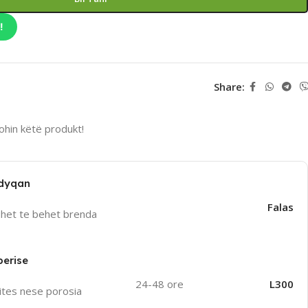
!
Share:
hin këtë produkt!
 dyqan
Falas
uhet te behet brenda
perise
24-48 ore
L300
ites nese porosia