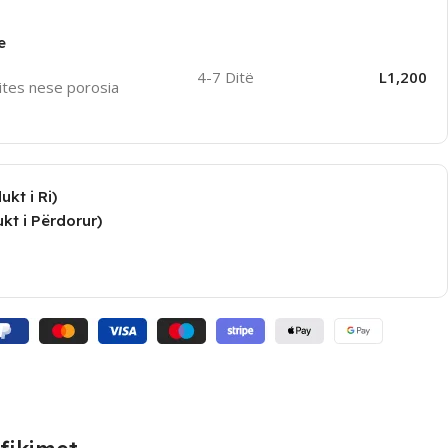
e
4-7 Ditë
L1,200
ites nese porosia
kt i Ri)
kt i Përdorur)