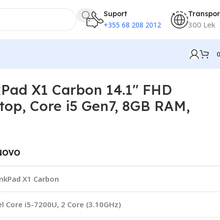
Suport
Transpor
300 Lek
+355 68 208 2012
56GB SSD
Pad X1 Carbon 14.1″ FHD
top, Core i5 Gen7, 8GB RAM,
NOVO
nkPad X1 Carbon
el Core i5-7200U, 2 Core (3.10GHz)