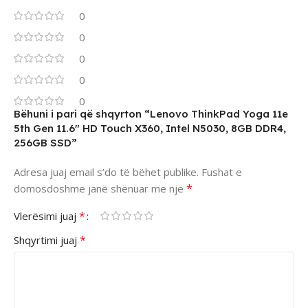
0
0
0
0
0
Bëhuni i pari që shqyrton “Lenovo ThinkPad Yoga 11e
5th Gen 11.6″ HD Touch X360, Intel N5030, 8GB DDR4,
256GB SSD”
Adresa juaj email s’do të bëhet publike.
Fushat e
*
domosdoshme janë shënuar me një
*
Vlerësimi juaj
*
Shqyrtimi juaj