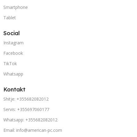
Smartphone
Tablet
Social
Instagram
Facebook
TikTok
Whatsapp
Kontakt
Shitje: +355682082012
Servis: +355697060177
Whatsapp: +355682082012
Email: info@american-pc.com