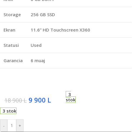
Storage
256 GB SSD
Ekran
11.6” HD Touchscreen X360
Statusi
Used
Garancia
6 muaj
3
9 900
L
18 900
L
stok
3 stok
-
+