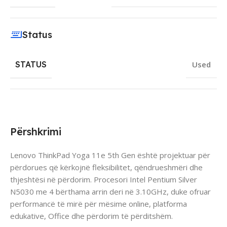
Status
STATUS
Used
Përshkrimi
Lenovo ThinkPad Yoga 11e 5th Gen është projektuar për
përdorues që kërkojnë fleksibilitet, qëndrueshmëri dhe
thjeshtësi në përdorim. Procesori Intel Pentium Silver
N5030 me 4 bërthama arrin deri në 3.10GHz, duke ofruar
performancë të mirë për mësime online, platforma
edukative, Office dhe përdorim të përditshëm.