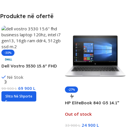
Produkte në ofertë
-30%
Dell Vostro 3530 15.6″ FHD
Business Laptop, Intel i7
Në Stok
Gen13, 16GB DDR4, 512GB
SSD NVMe, Iris Xe Graphics,
69 900
L
99 900
L
New
-27%
Shto Në Shporte
HP EliteBook 840 G5 14.1”
FHD Touchscreen Business
Out of stock
Laptop, Intel i5 Gen8, 16GB
DDR4, 256GB SSD NVMe
24 900
L
33 900
L