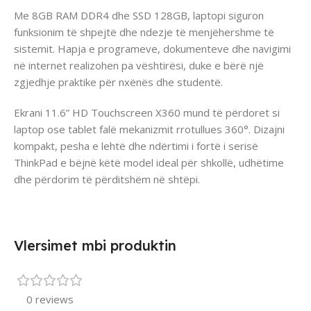
Me 8GB RAM DDR4 dhe SSD 128GB, laptopi siguron
funksionim të shpejtë dhe ndezje të menjëhershme të
sistemit. Hapja e programeve, dokumenteve dhe navigimi
në internet realizohen pa vështirësi, duke e bërë një
zgjedhje praktike për nxënës dhe studentë.
Ekrani 11.6” HD Touchscreen X360 mund të përdoret si
laptop ose tablet falë mekanizmit rrotullues 360°. Dizajni
kompakt, pesha e lehtë dhe ndërtimi i fortë i serisë
ThinkPad e bëjnë këtë model ideal për shkollë, udhëtime
dhe përdorim të përditshëm në shtëpi.
Vlersimet mbi produktin
0 reviews