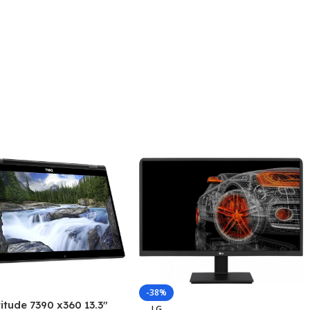
-38%
titude 7390 x360 13.3″
LG