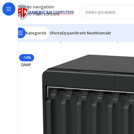
Skip to navigation
Skip to main content
Kategoritë
Oferta
Dyqani
Rreth Nesh
Kontakt
Kreu
/
PCs
/
Server
/
QNAP NAS Tower Server, Alpine AL
-14%
QNAP