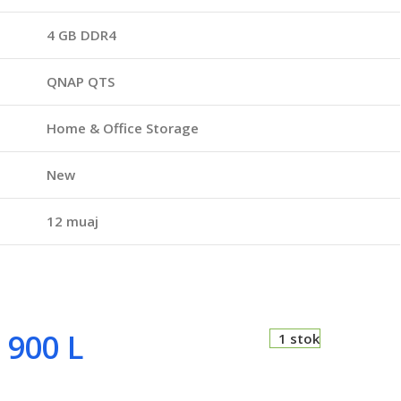
4 GB DDR4
QNAP QTS
Home & Office Storage
New
12 muaj
 900
L
1 stok