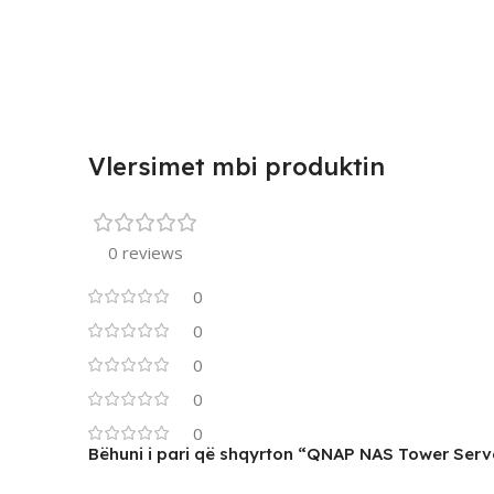
Vlersimet mbi produktin
0 reviews
0
0
0
0
0
Bëhuni i pari që shqyrton “QNAP NAS Tower Serv