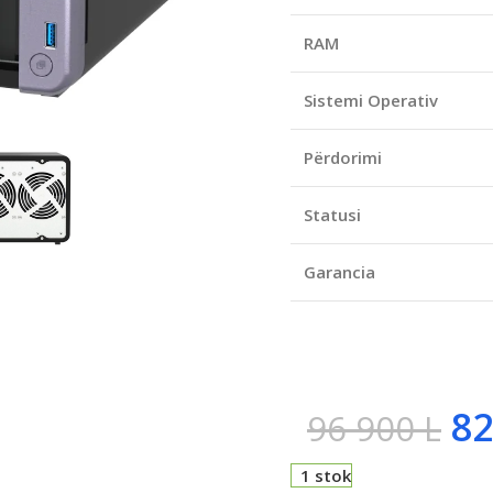
RAM
Sistemi Operativ
Përdorimi
Statusi
Garancia
82
96 900
L
1 stok