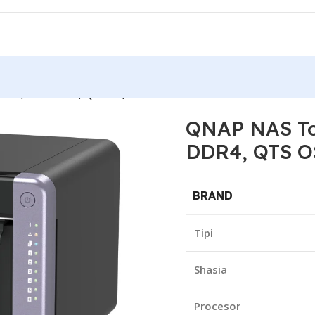
-524, 4GB DDR4, QTS OS, New
QNAP NAS Tow
DDR4, QTS O
BRAND
Tipi
Shasia
Procesor