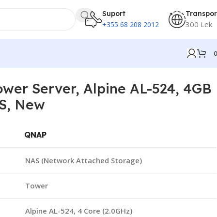
Suport
Transpor
300 Lek
+355 68 208 2012
er Server, Alpine AL-524, 4GB
S, New
QNAP
NAS (Network Attached Storage)
Tower
Alpine AL-524, 4 Core (2.0GHz)