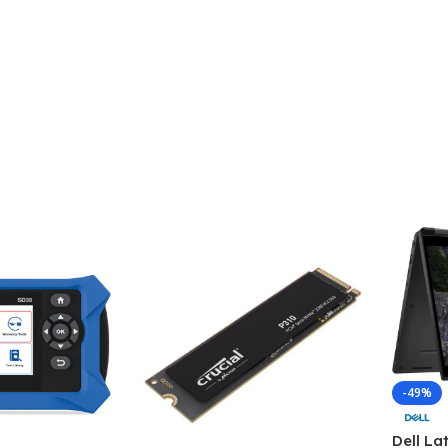
-49%
Dell La