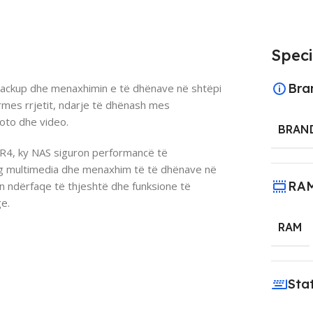
Speci
Bra
backup dhe menaxhimin e të dhënave në shtëpi
rmes rrjetit, ndarje të dhënash mes
oto dhe video.
BRAN
R4, ky NAS siguron performancë të
g multimedia dhe menaxhim të të dhënave në
RA
on ndërfaqe të thjeshtë dhe funksione të
e.
RAM
Sta