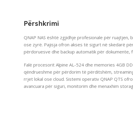
Përshkrimi
QNAP NAS është zgjidhje profesionale për ruajtjen, 
ose zyrë. Pajisja ofron akses të sigurt në skedarë pë
përdoruesve dhe backup automatik për dokumente, f
Falë procesorit Alpine AL-524 dhe memories 4GB DD
qëndrueshme për përdorim të përditshëm, streamin
rrjet lokal ose cloud. Sistemi operativ QNAP QTS ofr
avancuara për siguri, monitorim dhe menaxhim storag