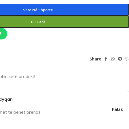
Shto Në Shporte
Bli Tani
!
Share:
hin këtë produkt!
 dyqan
Falas
uhet te behet brenda