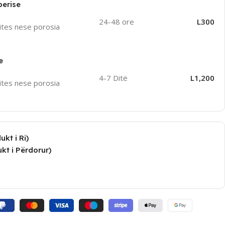
perise
24-48 ore
L300
ites nese porosia
e
4-7 Ditë
L1,200
ites nese porosia
kt i Ri)
kt i Përdorur)