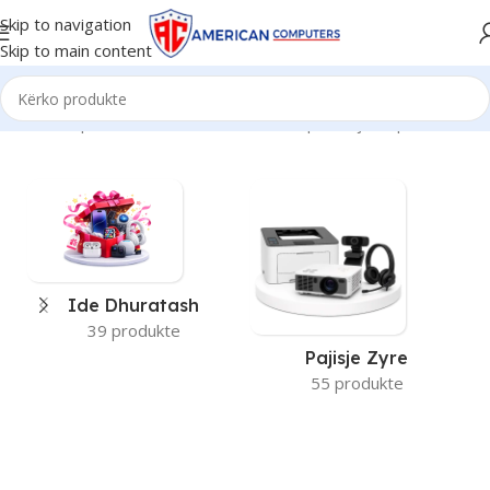
Skip to navigation
Skip to main content
Kreu
/
Ram produkti
/
4GB
Po shfaqen krejt 11 përfundimet
Ide Dhuratash
39 produkte
Pajisje Zyre
55 produkte