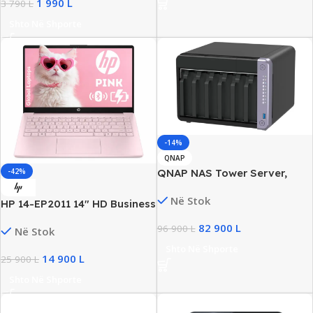
1 990
L
3 790
L
Shto Në Shporte
-14%
QNAP
QNAP NAS Tower Server,
-42%
Alpine AL-524, 4GB DDR4,
Në Stok
QTS OS, New
HP 14-EP2011 14″ HD Business
Laptop, Intel N150, 4GB
82 900
L
96 900
L
Në Stok
DDR4, 128GB UFS, Intel UHD
Graphics, Win11, New
Shto Në Shporte
14 900
L
25 900
L
Shto Në Shporte