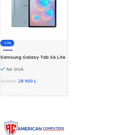
-17%
Samsung Galaxy Tab S6 Lite
10.4” Tablet, 4GB RAM, 128GB
Në Stok
Storage, New
28 900
L
34 900
L
Shto Në Shporte