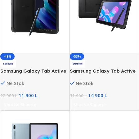
-48%
-53%
Samsung Galaxy Tab Active
Samsung Galaxy Tab Active
3 (SM-T575) 8″ Touchscreen,
Pro (SM-T545) 10.1″
Në Stok
Në Stok
64GB
Touchscreen, Snapdragon
670, 4GB RAM, 64GB
11 900
L
14 900
L
22 900
L
31 900
L
Shto Në Shporte
Shto Në Shporte