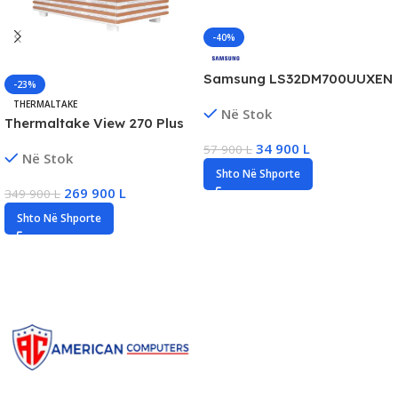
-40%
Samsung LS32DM700UUXEN
-23%
32″ 4K UHD Smart Monitor,
THERMALTAKE
Në Stok
60Hz, 4ms, DP/HDMI, New
Thermaltake View 270 Plus
Gaming PC, Ryzen 9, 32GB
34 900
L
57 900
L
Në Stok
DDR5, 1TB SSD NVMe, RTX
Shto Në Shporte
5080/16GB, New
269 900
L
349 900
L
Shto Në Shporte