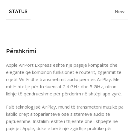
STATUS
New
Përshkrimi
Apple AirPort Express është një pajisje kompakte dhe
elegante që kombinon funksionet e routerit, zgjerimit të
rrjetit Wi-Fi dhe transmetimit audio përmes AirPlay. Me
mbështetje për frekuencat 2.4 GHz dhe 5 GHz, ofron
lidhje të qëndrueshme për përdorim në shtëpi apo zyrë.
Falë teknologjisë AirPlay, mund të transmetoni muzikë pa
kabllo drejt altoparlantëve ose sistemeve audio të
pajtueshme. Instalimi është i thjeshtë dhe i shpejtë në
pajisjet Apple, duke e bërë një zgjidhje praktike për