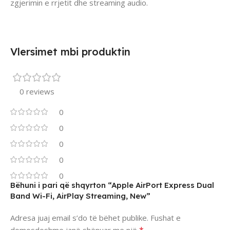
zgjerimin e rrjetit dhe streaming audio.
Vlersimet mbi produktin
0 reviews
0
0
0
0
0
Bëhuni i pari që shqyrton “Apple AirPort Express Dual
Band Wi-Fi, AirPlay Streaming, New”
Adresa juaj email s’do të bëhet publike.
Fushat e
*
domosdoshme janë shënuar me një