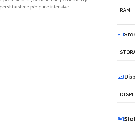
 përshtatshme për punë intensive.
RAM
Sto
STOR
Dis
DISPL
Sta