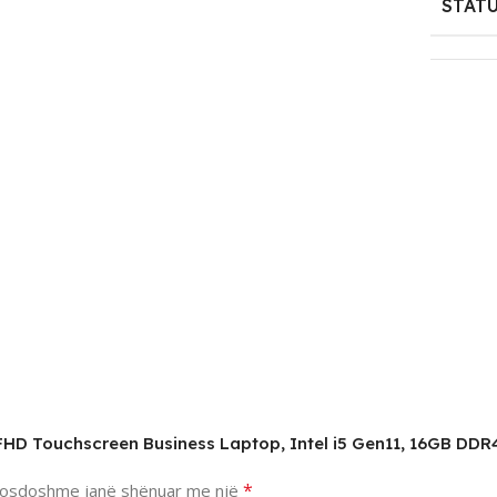
STAT
″ FHD Touchscreen Business Laptop, Intel i5 Gen11, 16GB DD
*
osdoshme janë shënuar me një