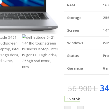
RAM
16
Storage
25
Screen
14″
Windows
Wi
Status
Pro
Garancia
6 m
34
56 900
L
35 stok