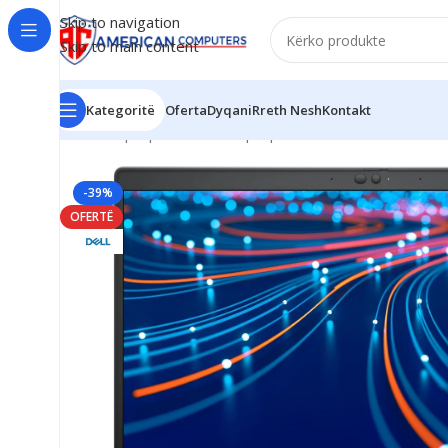
Skip to navigation
Skip to main content
Kategoritë
Oferta
Dyqani
Rreth Nesh
Kontakt
Kreu
/
Laptop
/
Business Laptop
/
Dell Latitude 5421 14
-39%
OFERTË