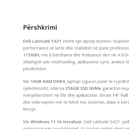
Përshkrimi
Dell Latitude 5421
është një laptop biznesi i fuqish
performancë të lartë dhe stabilitet në punë profesion
11500H
, me 6 bërthama dhe frekuencë deri në 4.6GHz
shkëlqyer për multitasking, aplikacione zyre, analiza
përditshëm.
Me
16GB RAM DDR4
, laptopi siguron punë të rrjed
njëkohësisht, ndërsa
256GB SSD NVMe
garanton nisj
menjëhershëm në file dhe aplikacione. Ekrani
14″ Ful
dhe ndërveprim më të lehtë me sistemin, duke e bër
lëvizje.
Me
Windows 11 të instaluar
, Dell Latitude 5421 sje
optimizuar për produktivitet. Ky laptop është ideal 