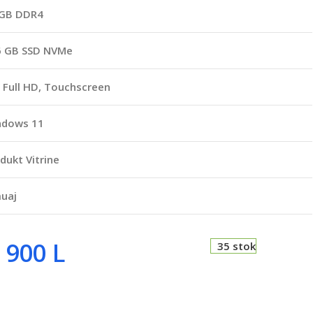
 GB DDR4
6 GB SSD NVMe
 Full HD, Touchscreen
ndows 11
dukt Vitrine
uaj
 900
L
35 stok