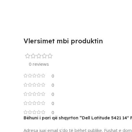
Vlersimet mbi produktin
0 reviews
0
0
0
0
0
Bëhuni i pari që shqyrton “Dell Latitude 5421 14
Adresa juaj email s’do të bëhet publike.
Fushat e dom