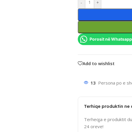
-
+
Porosit në Whatsapp
Add to wishlist
13
Persona po e sho
Terhiqe produktin ne
Terheqja e produktit d
24 oreve!