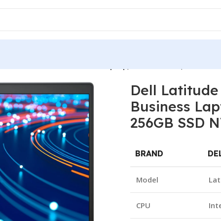
″ FHD Touchscreen Business Laptop, Intel i5 Gen11, 16GB DD
Dell Latitud
Business Lap
256GB SSD NV
BRAND
DE
Model
Lat
CPU
Int