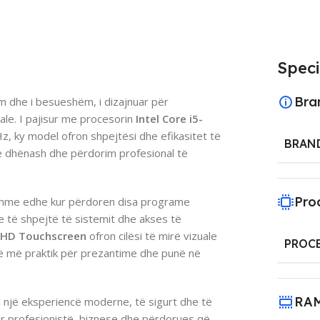
Speci
Bra
ëm dhe i besueshëm, i dizajnuar për
ale. I pajisur me procesorin
Intel Core i5-
, ky model ofron shpejtësi dhe efikasitet të
BRAN
 të dhënash dhe përdorim profesional të
Pro
hshme edhe kur përdoren disa programe
e të shpejtë të sistemit dhe akses të
l HD Touchscreen
ofron cilësi të mirë vizuale
PROC
ë më praktik për prezantime dhe punë në
RA
ll një eksperiencë moderne, të sigurt dhe të
për profesionistë, biznese dhe përdorues që