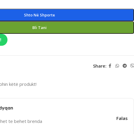
Shto Në Shporte
Bli Tani
!
Share:
hin këtë produkt!
 dyqan
Falas
uhet te behet brenda