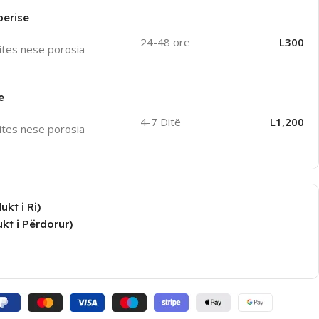
perise
24-48 ore
L300
ites nese porosia
e
4-7 Ditë
L1,200
ites nese porosia
kt i Ri)
kt i Përdorur)