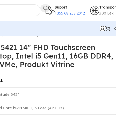
Suport
Transpor
300 Lek
+355 68 208 2012
R4, 256GB SSD NVMe, Produkt Vitrine
e 5421 14″ FHD Touchscreen
top, Intel i5 Gen11, 16GB DDR4,
Me, Produkt Vitrine
LL
itude 5421
el Core i5-11500H, 6 Core (4.6GHz)