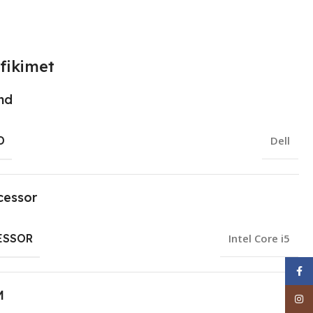
fikimet
nd
D
Dell
cessor
ESSOR
Intel Core i5
Face
M
Inst