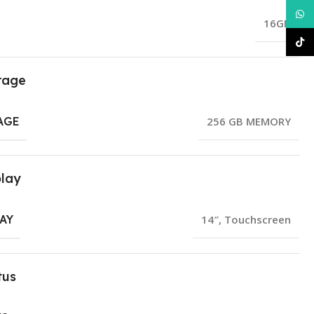
What
16GB
TikT
rage
AGE
256 GB MEMORY
play
AY
14″
,
Touchscreen
tus